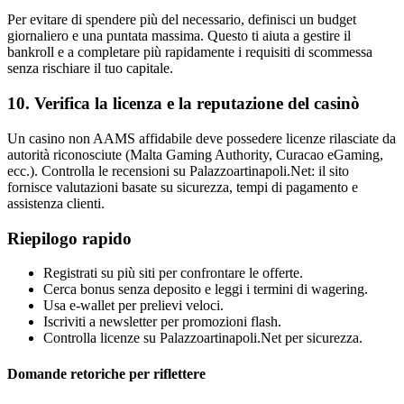
Per evitare di spendere più del necessario, definisci un budget
giornaliero e una puntata massima. Questo ti aiuta a gestire il
bankroll e a completare più rapidamente i requisiti di scommessa
senza rischiare il tuo capitale.
10. Verifica la licenza e la reputazione del casinò
Un casino non AAMS affidabile deve possedere licenze rilasciate da
autorità riconosciute (Malta Gaming Authority, Curacao eGaming,
ecc.). Controlla le recensioni su Palazzoartinapoli.Net: il sito
fornisce valutazioni basate su sicurezza, tempi di pagamento e
assistenza clienti.
Riepilogo rapido
Registrati su più siti per confrontare le offerte.
Cerca bonus senza deposito e leggi i termini di wagering.
Usa e‑wallet per prelievi veloci.
Iscriviti a newsletter per promozioni flash.
Controlla licenze su Palazzoartinapoli.Net per sicurezza.
Domande retoriche per riflettere