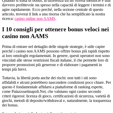
Quando si tratta di bonus, la differenza tra un’offerta mediocre e una
davvero profittevole sta spesso nella capacità di leggere i termini e di
agire rapidamente. Ecco perché, nella sezione centrale di questo
articolo, troverai il link a una risorsa che ha semplificato la nostra
ricerca:
casino online non AAMS
.
I 10 consigli per ottenere bonus veloci nei
casino non AAMS
Prima di entrare nel dettaglio delle singole strategie, è utile capire
perché i casino non AAMS possono offrire bonus più rapidi rispetto
ai loro omologhi regolamentati. In genere, questi operatori non sono
vincolati alle stesse restrizioni fiscali italiane, il che permette loro di
proporre promozioni più generose e di elaborare i pagamenti in
tempi più brevi.
Tuttavia, la libertà porta anche dei rischi: non tutti i siti sono
affidabili e alcuni potrebbero nascondere condizioni poco chiare. Per
questo è fondamentale affidarsi a piattaforme di ranking esperte,
come Palazzoartinapoli.Net, che valutano ogni casino secondo
criteri rigorosi: licenza di gioco, certificazioni di sicurezza, varietà di
giochi, metodi di deposito/withdrawal e, naturalmente, la trasparenza
dei bonus.