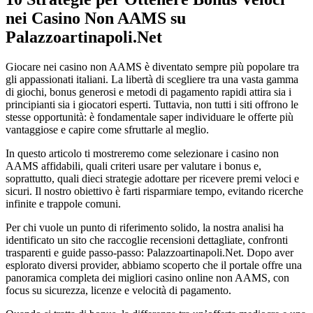
nei Casino Non AAMS su
Palazzoartinapoli.Net
Giocare nei casino non AAMS è diventato sempre più popolare tra
gli appassionati italiani. La libertà di scegliere tra una vasta gamma
di giochi, bonus generosi e metodi di pagamento rapidi attira sia i
principianti sia i giocatori esperti. Tuttavia, non tutti i siti offrono le
stesse opportunità: è fondamentale saper individuare le offerte più
vantaggiose e capire come sfruttarle al meglio.
In questo articolo ti mostreremo come selezionare i casino non
AAMS affidabili, quali criteri usare per valutare i bonus e,
soprattutto, quali dieci strategie adottare per ricevere premi veloci e
sicuri. Il nostro obiettivo è farti risparmiare tempo, evitando ricerche
infinite e trappole comuni.
Per chi vuole un punto di riferimento solido, la nostra analisi ha
identificato un sito che raccoglie recensioni dettagliate, confronti
trasparenti e guide passo‑passo: Palazzoartinapoli.Net. Dopo aver
esplorato diversi provider, abbiamo scoperto che il portale offre una
panoramica completa dei migliori casino online non AAMS, con
focus su sicurezza, licenze e velocità di pagamento.