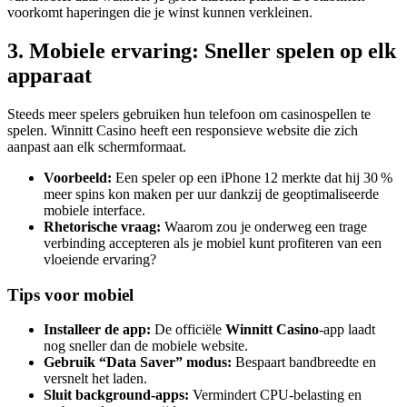
voorkomt haperingen die je winst kunnen verkleinen.
3. Mobiele ervaring: Sneller spelen op elk
apparaat
Steeds meer spelers gebruiken hun telefoon om casinospellen te
spelen. Winnitt Casino heeft een responsieve website die zich
aanpast aan elk schermformaat.
Voorbeeld:
Een speler op een iPhone 12 merkte dat hij 30 %
meer spins kon maken per uur dankzij de geoptimaliseerde
mobiele interface.
Rhetorische vraag:
Waarom zou je onderweg een trage
verbinding accepteren als je mobiel kunt profiteren van een
vloeiende ervaring?
Tips voor mobiel
Installeer de app:
De officiële
Winnitt Casino
‑app laadt
nog sneller dan de mobiele website.
Gebruik “Data Saver” modus:
Bespaart bandbreedte en
versnelt het laden.
Sluit background‑apps:
Vermindert CPU‑belasting en