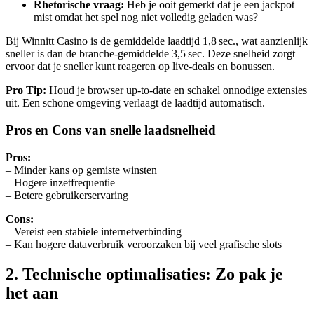
Rhetorische vraag:
Heb je ooit gemerkt dat je een jackpot
mist omdat het spel nog niet volledig geladen was?
Bij Winnitt Casino is de gemiddelde laadtijd 1,8 sec., wat aanzienlijk
sneller is dan de branche‑gemiddelde 3,5 sec. Deze snelheid zorgt
ervoor dat je sneller kunt reageren op live‑deals en bonussen.
Pro Tip:
Houd je browser up‑to‑date en schakel onnodige extensies
uit. Een schone omgeving verlaagt de laadtijd automatisch.
Pros en Cons van snelle laadsnelheid
Pros:
– Minder kans op gemiste winsten
– Hogere inzetfrequentie
– Betere gebruikerservaring
Cons:
– Vereist een stabiele internetverbinding
– Kan hogere dataverbruik veroorzaken bij veel grafische slots
2. Technische optimalisaties: Zo pak je
het aan