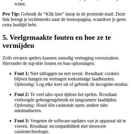
winst.
Pro Tip:
Gebruik de “Klik hier” knop in de promotie‑mail. Deze
link brengt je rechtstreeks naar de bonuspagina, waardoor je geen
extra laadtijd hebt.
5. Veelgemaakte fouten en hoe ze te
vermijden
Zelfs ervaren spelers kunnen onnodig vertraging veroorzaken.
Hieronder de top‑drie fouten en hun oplossingen.
Fout 1:
Niet uitloggen na een sessie. Resultaat: cookies
blijven hangen en vertragen toekomstige laadbeurten.
Oplossing:
Log elke keer uit of gebruik de incognito‑modus.
Fout 2:
Te veel tabs open tijdens het spelen. Resultaat:
verhoogde geheugengebruik en langzamere laadtijden.
Oplossing:
Houd één casinotab open; andere tabs
minimaliseren.
Fout 3:
Vergeten de software‑updates van je apparaat uit te
voeren. Resultaat: incompatibiliteit met nieuwere
casinotechnologie.