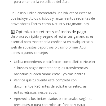
para entender la volatilidad del título.
En Casino Online encontrarás una biblioteca extensa
que incluye títulos clásicos y lanzamientos recientes de
proveedores líderes como NetEnt y Pragmatic Play.
3️⃣ Optimiza tus retiros y métodos de pago
Un proceso rápido y seguro al retirar tus ganancias es
esencial para mantener la confianza en cualquier sitio
web de apuestas deportivas o casino online. Aquí
tienes algunos consejos:
Utiliza monederos electrónicos como Skrill o Neteller
si buscas pagos instantáneos; las transferencias
bancarias pueden tardar entre 3 y 5 días hábiles.
Verifica que tu cuenta esté completa con
documentos KYC antes de solicitar un retiro; así
evitas retrasos inesperados.
Aprovecha los límites diarios o semanales según tu
presupuesto para controlar tus fondos y evitar