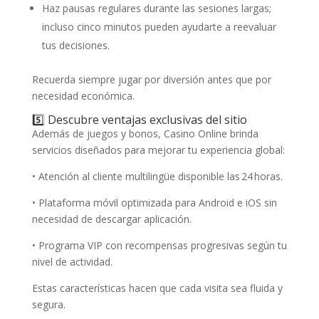
Haz pausas regulares durante las sesiones largas;
incluso cinco minutos pueden ayudarte a reevaluar
tus decisiones.
Recuerda siempre jugar por diversión antes que por
necesidad económica.
5️⃣ Descubre ventajas exclusivas del sitio
Además de juegos y bonos, Casino Online brinda
servicios diseñados para mejorar tu experiencia global:
• Atención al cliente multilingüe disponible las 24 horas.
• Plataforma móvil optimizada para Android e iOS sin
necesidad de descargar aplicación.
• Programa VIP con recompensas progresivas según tu
nivel de actividad.
Estas características hacen que cada visita sea fluida y
segura.