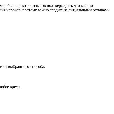
еты, большинство отзывов подтверждают, что казинo
ния игроков; поэтому важно следить за актуальными отзывами
ти от выбранного способа.
любое время.