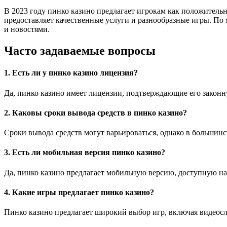
В 2023 году пинко казино предлагает игрокам как положитель
предоставляет качественные услуги и разнообразные игры. По 
и новостями.
Часто задаваемые вопросы
1. Есть ли у пинко казино лицензия?
Да, пинко казино имеет лицензии, подтверждающие его законну
2. Каковы сроки вывода средств в пинко казино?
Сроки вывода средств могут варьироваться, однако в большинст
3. Есть ли мобильная версия пинко казино?
Да, пинко казино предлагает мобильную версию, доступную на
4. Какие игры предлагает пинко казино?
Пинко казино предлагает широкий выбор игр, включая видеосло