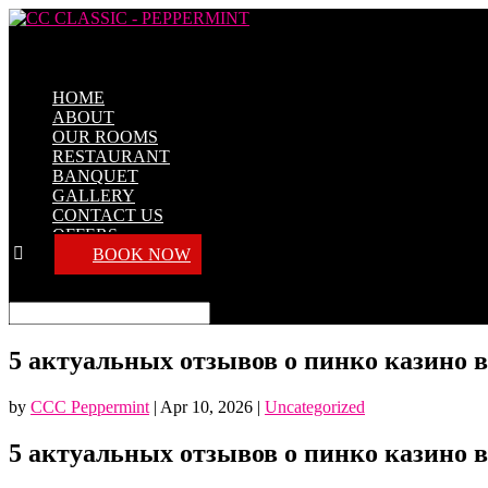
HOME
ABOUT
OUR ROOMS
RESTAURANT
BANQUET
GALLERY
CONTACT US
OFFERS
BOOK NOW
Select Page
5 актуальных отзывов о пинко казино в
by
CCC Peppermint
|
Apr 10, 2026
|
Uncategorized
5 актуальных отзывов о пинко казино в