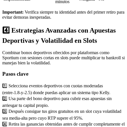
minutos
Important:
Verifica siempre tu identidad antes del primer retiro para
evitar demoras inesperadas.
4️⃣ Estrategias Avanzadas con Apuestas
Deportivas y Volatilidad en Slots
Combinar bonos deportivos ofrecidos por plataformas como
Sportium con sesiones cortas en slots puede multiplicar tu bankroll si
manejas bien la volatilidad.
Pasos clave
1️⃣ Selecciona eventos deportivos con cuotas moderadas
(entre‑1.8‑y‑2.5) donde puedas aplicar un sistema tipo Kelly.
2️⃣ Usa parte del bono deportivo para cubrir esas apuestas sin
arriesgar tu capital propio.
3️⃣ Después consigue tus giros gratuitos en un slot cuya volatilidad
sea media‑alta pero cuyo RTP supere el 95%.
4️⃣ Retira las ganancias obtenidas antes de cumplir completamente el