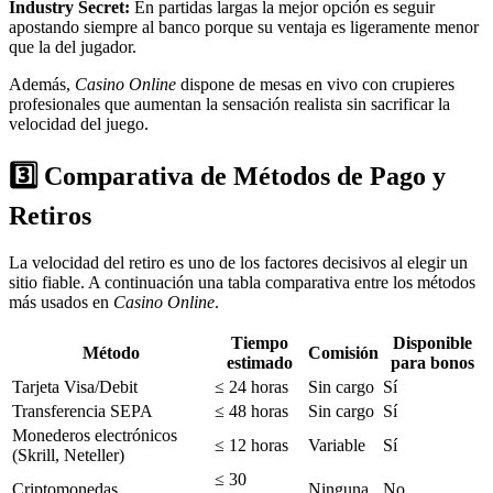
Industry Secret:
En partidas largas la mejor opción es seguir
apostando siempre al banco porque su ventaja es ligeramente menor
que la del jugador.
Además,
Casino Online
dispone de mesas en vivo con crupieres
profesionales que aumentan la sensación realista sin sacrificar la
velocidad del juego.
3️⃣ Comparativa de Métodos de Pago y
Retiros
La velocidad del retiro es uno de los factores decisivos al elegir un
sitio fiable. A continuación una tabla comparativa entre los métodos
más usados en
Casino Online
.
Tiempo
Disponible
Método
Comisión
estimado
para bonos
Tarjeta Visa/Debit
≤ 24 horas
Sin cargo
Sí
Transferencia SEPA
≤ 48 horas
Sin cargo
Sí
Monederos electrónicos
≤ 12 horas
Variable
Sí
(Skrill, Neteller)
≤ 30
Criptomonedas
Ninguna
No