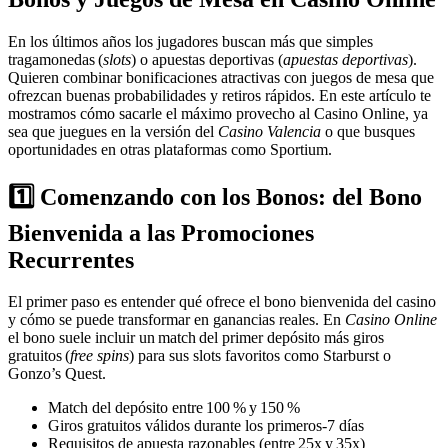
En los últimos años los jugadores buscan más que simples
tragamonedas (
slots
) o apuestas deportivas (
apuestas deportivas
).
Quieren combinar bonificaciones atractivas con juegos de mesa que
ofrezcan buenas probabilidades y retiros rápidos. En este artículo te
mostramos cómo sacarle el máximo provecho al Casino Online, ya
sea que juegues en la versión del
Casino Valencia
o que busques
oportunidades en otras plataformas como Sportium.
1️⃣ Comenzando con los Bonos: del Bono
Bienvenida a las Promociones
Recurrentes
El primer paso es entender qué ofrece el bono bienvenida del casino
y cómo se puede transformar en ganancias reales. En
Casino Online
el bono suele incluir un match del primer depósito más giros
gratuitos (
free spins
) para sus slots favoritos como Starburst o
Gonzo’s Quest.
Match del depósito entre 100 % y 150 %
Giros gratuitos válidos durante los primeros‑7 días
Requisitos de apuesta razonables (entre 25x y 35x)