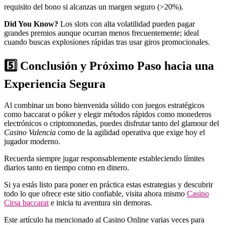
requisito del bono si alcanzas un margen seguro (>​20%).
Did You Know?
Los slots con alta volatilidad pueden pagar
grandes premios aunque ocurran menos frecuentemente; ideal
cuando buscas explosiones rápidas tras usar giros promocionales.
5️⃣ Conclusión y Próximo Paso hacia una
Experiencia Segura
Al combinar un bono bienvenida sólido con juegos estratégicos
como baccarat o póker y elegir métodos rápidos como monederos
electrónicos o criptomonedas, puedes disfrutar tanto del glamour del
Casino Valencia
como de la agilidad operativa que exige hoy el
jugador moderno.
Recuerda siempre jugar responsablemente estableciendo límites
diarios tanto en tiempo como en dinero.
Si ya estás listo para poner en práctica estas estrategias y descubrir
todo lo que ofrece este sitio confiable, visita ahora mismo
Casino
Cirsa baccarat
e inicia tu aventura sin demoras.
Este artículo ha mencionado al Casino Online varias veces para