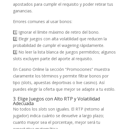
apostados para cumplir el requisito y poder retirar tus
ganancias.
Errores comunes al usar bonos:
1️⃣ Ignorar el límite máximo de retiro del bono.
2️⃣ Elegir juegos con alta volatilidad que reducen la
probabilidad de cumplir el wagering rápidamente.
3️⃣ No leer la lista blanca de juegos permitidos; algunos
slots excluyen parte del aporte al requisito.
En Casino Online la sección “Promociones” muestra
claramente los términos y permite filtrar bonos por
tipo (slots, apuestas deportivas o live casino). Así
puedes elegir la oferta que mejor se adapte a tu estilo.
3. Elige Juegos con Alto RTP y Volatilidad
Adecuada
No todos los
slots
son iguales. El RTP (retorno al
jugador) indica cuánto se devuelve a largo plazo;
cuanto mayor sea el porcentaje, mejor será tu
expectativa matemática.