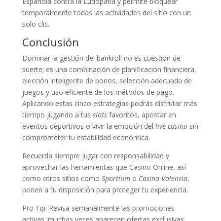
Española contra la Ludopatía y permite bloquear
temporalmente todas las actividades del sitio con un
solo clic.
Conclusión
Dominar la gestión del bankroll no es cuestión de
suerte; es una combinación de planificación financiera,
elección inteligente de bonos, selección adecuada de
juegos y uso eficiente de los métodos de pago.
Aplicando estas cinco estrategias podrás disfrutar más
tiempo jugando a tus
slots
favoritos, apostar en
eventos deportivos o vivir la emoción del
live casino
sin
comprometer tu estabilidad económica.
Recuerda siempre jugar con responsabilidad y
aprovechar las herramientas que Casino Online, así
como otros sitios como
Sportium
o
Casino Valencia
,
ponen a tu disposición para proteger tu experiencia.
Pro Tip: Revisa semanalmente las promociones
activas; muchas veces aparecen ofertas exclusivas