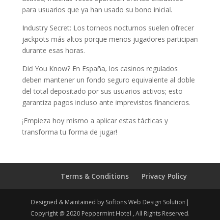
para usuarios que ya han usado su bono inicial.
Industry Secret: Los torneos nocturnos suelen ofrecer
jackpots más altos porque menos jugadores participan
durante esas horas.
Did You Know? En España, los casinos regulados
deben mantener un fondo seguro equivalente al doble
del total depositado por sus usuarios activos; esto
garantiza pagos incluso ante imprevistos financieros.
¡Empieza hoy mismo a aplicar estas tácticas y
transforma tu forma de jugar!
Terms & Conditions
Privacy Policy
Designed & Maintained by Softons Web Design Solution|
Copyright @ 2020 Peppermint Hotel , All Rights Reserved.