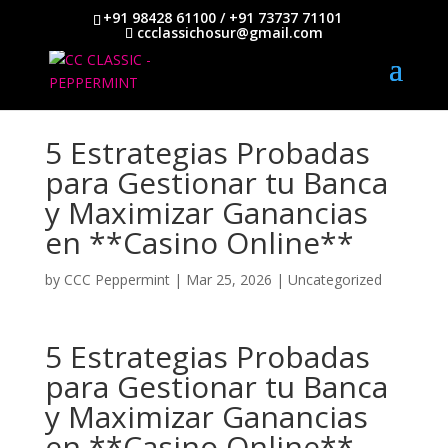
+91 98428 61100 / +91 73737 71101
ccclassichosur@gmail.com
5 Estrategias Probadas
para Gestionar tu Banca
y Maximizar Ganancias
en **Casino Online**
by
CCC Peppermint
|
Mar 25, 2026
|
Uncategorized
5 Estrategias Probadas
para Gestionar tu Banca
y Maximizar Ganancias
en **Casino Online**