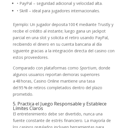
• PayPal – seguridad adicional y velocidad alta.
• Skrill – ideal para jugadores internacionales.
Ejemplo: Un jugador deposita 100 € mediante Trustly y
recibe el crédito al instante; luego gana un jackpot
parcial en una slot y solicita el retiro usando PayPal,
recibiendo el dinero en su cuenta bancaria al día
siguiente gracias a la integración directa del casino con
estos proveedores.
Comparado con plataformas como
Sportium
, donde
algunos usuarios reportan demoras superiores
a 48 horas, Casino Online mantiene una tasa
del 95 % de retiros completados dentro del plazo
prometido.
5. Practica el Juego Responsable y Establece
Límites Claros
El entretenimiento debe ser divertido, nunca una
fuente constante de estrés financiero. La mayoría de
los casinos regulados incluyen herramientas para