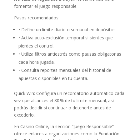
fomentar el juego responsable.
Pasos recomendados:
• Define un límite diario o semanal en depósitos.
• Activa auto‑exclusión temporal si sientes que
pierdes el control.
• Utiliza filtros antiestrés como pausas obligatorias
cada hora jugada.
• Consulta reportes mensuales del historial de
apuestas disponibles en tu cuenta.
Quick Win: Configura un recordatorio automático cada
vez que alcances el 80 % de tu límite mensual; así
podrás decidir si continuar o detenerte antes de
excederlo.
En Casino Online, la sección “Juego Responsable”
ofrece enlaces a organizaciones como la Fundación