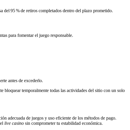
a del 95 % de retiros completados dentro del plazo prometido.
entas para fomentar el juego responsable.
erte antes de excederlo.
 bloquear temporalmente todas las actividades del sitio con un solo
cción adecuada de juegos y uso eficiente de los métodos de pago.
del
live casino
sin comprometer tu estabilidad económica.