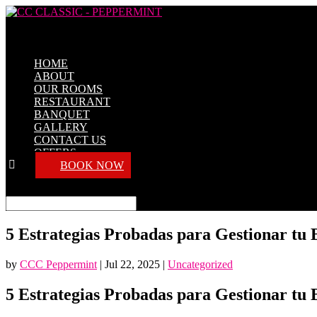
HOME
ABOUT
OUR ROOMS
RESTAURANT
BANQUET
GALLERY
CONTACT US
OFFERS
BOOK NOW
Select Page
5 Estrategias Probadas para Gestionar tu
by
CCC Peppermint
|
Jul 22, 2025
|
Uncategorized
5 Estrategias Probadas para Gestionar tu