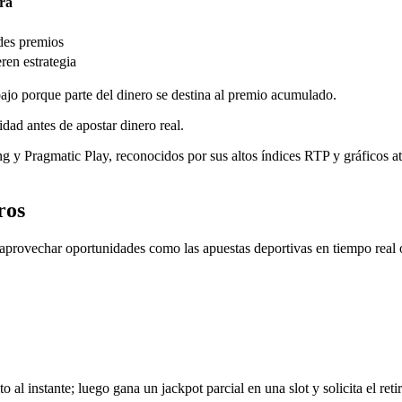
ra
des premios
ren estrategia
jo porque parte del dinero se destina al premio acumulado.
dad antes de apostar dinero real.
 Pragmatic Play, reconocidos por sus altos índices RTP y gráficos at
ros
 aprovechar oportunidades como las apuestas deportivas en tiempo real o 
 al instante; luego gana un jackpot parcial en una slot y solicita el ret