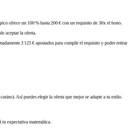
pico ofrece un 100 % hasta 200 € con un requisito de 30x el bono.
e aceptar la oferta.
adamente 3 125 € apostados para cumplir el requisito y poder retirar
asino). Así puedes elegir la oferta que mejor se adapte a tu estilo.
á tu expectativa matemática.