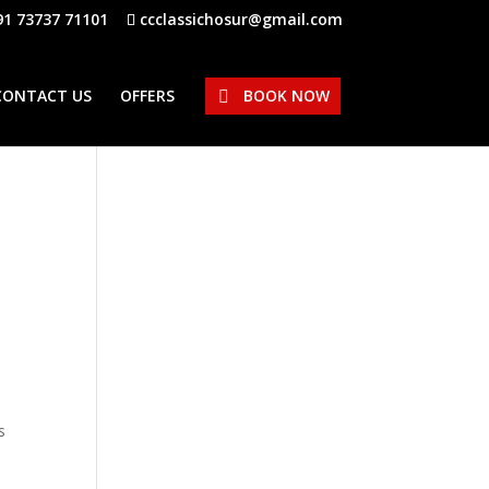
91 73737 71101
ccclassichosur@gmail.com
CONTACT US
OFFERS
BOOK NOW
s
e