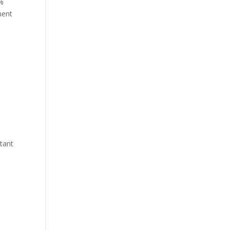
 %
hent
tant