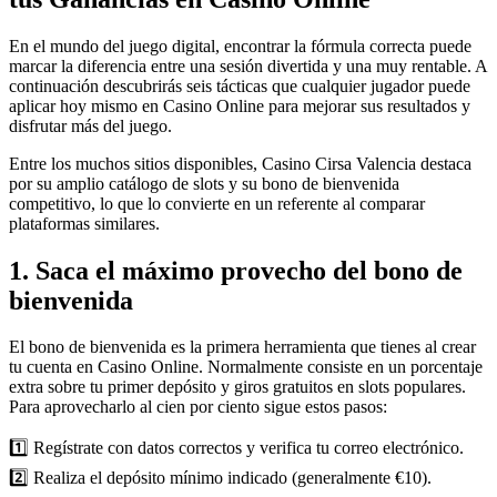
En el mundo del juego digital, encontrar la fórmula correcta puede
marcar la diferencia entre una sesión divertida y una muy rentable. A
continuación descubrirás seis tácticas que cualquier jugador puede
aplicar hoy mismo en Casino Online para mejorar sus resultados y
disfrutar más del juego.
Entre los muchos sitios disponibles, Casino Cirsa Valencia destaca
por su amplio catálogo de slots y su bono de bienvenida
competitivo, lo que lo convierte en un referente al comparar
plataformas similares.
1. Saca el máximo provecho del bono de
bienvenida
El bono de bienvenida es la primera herramienta que tienes al crear
tu cuenta en Casino Online. Normalmente consiste en un porcentaje
extra sobre tu primer depósito y giros gratuitos en slots populares.
Para aprovecharlo al cien por ciento sigue estos pasos:
1️⃣ Regístrate con datos correctos y verifica tu correo electrónico.
2️⃣ Realiza el depósito mínimo indicado (generalmente €10).