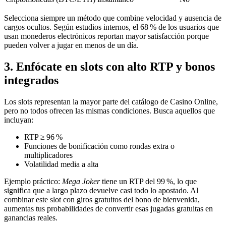
Selecciona siempre un método que combine velocidad y ausencia de
cargos ocultos. Según estudios internos, el 68 % de los usuarios que
usan monederos electrónicos reportan mayor satisfacción porque
pueden volver a jugar en menos de un día.
3. Enfócate en slots con alto RTP y bonos
integrados
Los slots representan la mayor parte del catálogo de Casino Online,
pero no todos ofrecen las mismas condiciones. Busca aquellos que
incluyan:
RTP ≥ 96 %
Funciones de bonificación como rondas extra o
multiplicadores
Volatilidad media a alta
Ejemplo práctico:
Mega Joker
tiene un RTP del 99 %, lo que
significa que a largo plazo devuelve casi todo lo apostado. Al
combinar este slot con giros gratuitos del bono de bienvenida,
aumentas tus probabilidades de convertir esas jugadas gratuitas en
ganancias reales.