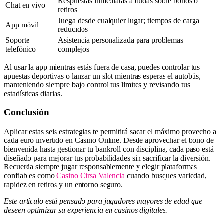
Respuestas inmediatas a dudas sobre bonos o
Chat en vivo
retiros
Juega desde cualquier lugar; tiempos de carga
App móvil
reducidos
Soporte
Asistencia personalizada para problemas
telefónico
complejos
Al usar la app mientras estás fuera de casa, puedes controlar tus
apuestas deportivas o lanzar un slot mientras esperas el autobús,
manteniendo siempre bajo control tus límites y revisando tus
estadísticas diarias.
Conclusión
Aplicar estas seis estrategias te permitirá sacar el máximo provecho a
cada euro invertido en Casino Online. Desde aprovechar el bono de
bienvenida hasta gestionar tu bankroll con disciplina, cada paso está
diseñado para mejorar tus probabilidades sin sacrificar la diversión.
Recuerda siempre jugar responsablemente y elegir plataformas
confiables como
Casino Cirsa Valencia
cuando busques variedad,
rapidez en retiros y un entorno seguro.
Este artículo está pensado para jugadores mayores de edad que
deseen optimizar su experiencia en casinos digitales.