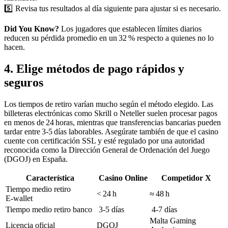
5️⃣ Revisa tus resultados al día siguiente para ajustar si es necesario.
Did You Know?
Los jugadores que establecen límites diarios
reducen su pérdida promedio en un 32 % respecto a quienes no lo
hacen.
4. Elige métodos de pago rápidos y
seguros
Los tiempos de retiro varían mucho según el método elegido. Las
billeteras electrónicas como Skrill o Neteller suelen procesar pagos
en menos de 24 horas, mientras que transferencias bancarias pueden
tardar entre 3‑5 días laborables. Asegúrate también de que el casino
cuente con certificación SSL y esté regulado por una autoridad
reconocida como la Dirección General de Ordenación del Juego
(DGOJ) en España.
Característica
Casino Online
Competidor X
Tiempo medio retiro
< 24 h
≈ 48 h
E‑wallet
Tiempo medio retiro banco
3‑5 días
4‑7 días
Malta Gaming
Licencia oficial
DGOJ