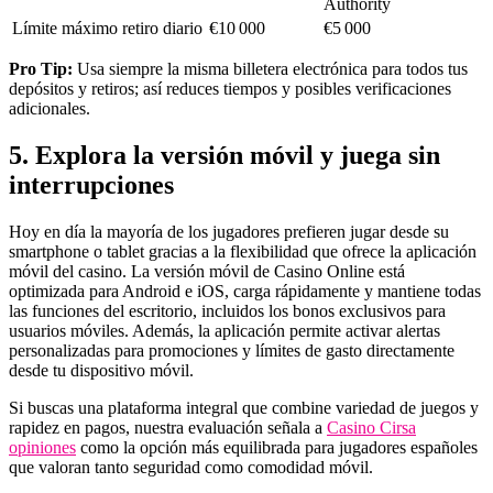
Authority
Límite máximo retiro diario
€10 000
€5 000
Pro Tip:
Usa siempre la misma billetera electrónica para todos tus
depósitos y retiros; así reduces tiempos y posibles verificaciones
adicionales.
5. Explora la versión móvil y juega sin
interrupciones
Hoy en día la mayoría de los jugadores prefieren jugar desde su
smartphone o tablet gracias a la flexibilidad que ofrece la aplicación
móvil del casino. La versión móvil de Casino Online está
optimizada para Android e iOS, carga rápidamente y mantiene todas
las funciones del escritorio, incluidos los bonos exclusivos para
usuarios móviles. Además, la aplicación permite activar alertas
personalizadas para promociones y límites de gasto directamente
desde tu dispositivo móvil.
Si buscas una plataforma integral que combine variedad de juegos y
rapidez en pagos, nuestra evaluación señala a
Casino Cirsa
opiniones
como la opción más equilibrada para jugadores españoles
que valoran tanto seguridad como comodidad móvil.