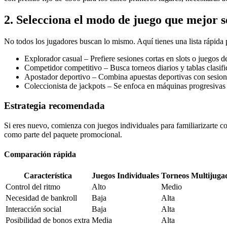
2. Selecciona el modo de juego que mejor se
No todos los jugadores buscan lo mismo. Aquí tienes una lista rápida pa
Explorador casual – Prefiere sesiones cortas en slots o juegos d
Competidor competitivo – Busca torneos diarios y tablas clasific
Apostador deportivo – Combina apuestas deportivas con sesione
Coleccionista de jackpots – Se enfoca en máquinas progresivas
Estrategia recomendada
Si eres nuevo, comienza con juegos individuales para familiarizarte 
como parte del paquete promocional.
Comparación rápida
Característica
Juegos Individuales
Torneos Multijuga
Control del ritmo
Alto
Medio
Necesidad de bankroll
Baja
Alta
Interacción social
Baja
Alta
Posibilidad de bonos extra
Media
Alta