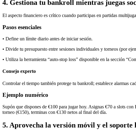
4. Gestiona tu bankroll mientras juegas so
El aspecto financiero es crítico cuando participas en partidas multiju
Pasos esenciales
• Define un límite diario antes de iniciar sesión.
• Divide tu presupuesto entre sesiones individuales y torneos (por ej
• Utiliza la herramienta “auto‑stop loss” disponible en la sección “Con
Consejo experto
Controlar el tiempo también protege tu bankroll; establece alarmas cad
Ejemplo numérico
Supón que dispones de €100 para jugar hoy. Asignas €70 a slots con RT
torneo (€150), terminas con €130 netos al final del día.
5. Aprovecha la versión móvil y el soporte 