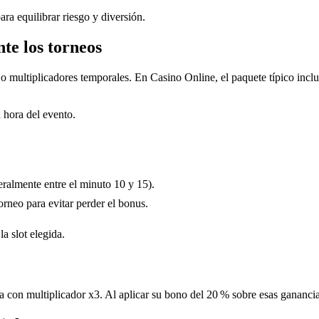
a equilibrar riesgo y diversión.
nte los torneos
o multiplicadores temporales. En Casino Online, el paquete típico inclu
 hora del evento.
neralmente entre el minuto 10 y 15).
torneo para evitar perder el bonus.
la slot elegida.
 con multiplicador x3. Al aplicar su bono del 20 % sobre esas ganancia