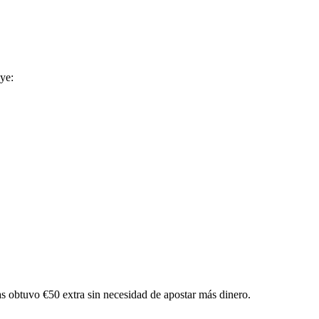
ye:
s obtuvo €50 extra sin necesidad de apostar más dinero.