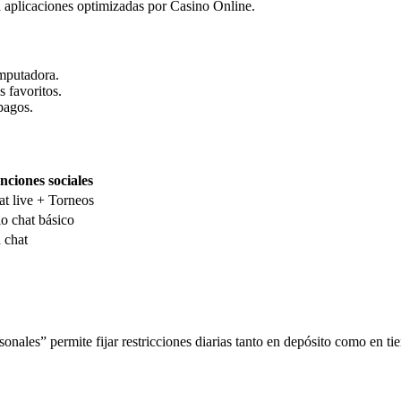
a aplicaciones optimizadas por Casino Online.
mputadora.
 favoritos.
pagos.
nciones sociales
t live + Torneos
o chat básico
 chat
nales” permite fijar restricciones diarias tanto en depósito como en ti