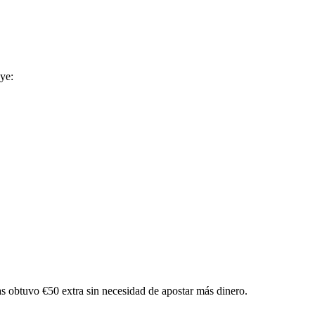
ye:
s obtuvo €50 extra sin necesidad de apostar más dinero.