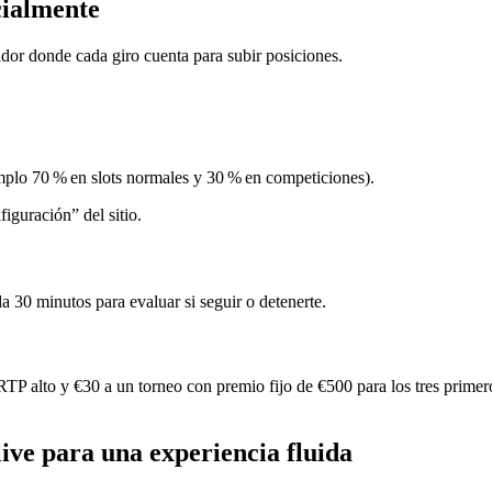
cialmente
gador donde cada giro cuenta para subir posiciones.
emplo 70 % en slots normales y 30 % en competiciones).
figuración” del sitio.
a 30 minutos para evaluar si seguir o detenerte.
P alto y €30 a un torneo con premio fijo de €500 para los tres primero
live para una experiencia fluida