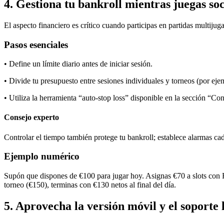
4. Gestiona tu bankroll mientras juegas so
El aspecto financiero es crítico cuando participas en partidas multiju
Pasos esenciales
• Define un límite diario antes de iniciar sesión.
• Divide tu presupuesto entre sesiones individuales y torneos (por ej
• Utiliza la herramienta “auto‑stop loss” disponible en la sección “Con
Consejo experto
Controlar el tiempo también protege tu bankroll; establece alarmas cad
Ejemplo numérico
Supón que dispones de €100 para jugar hoy. Asignas €70 a slots con RT
torneo (€150), terminas con €130 netos al final del día.
5. Aprovecha la versión móvil y el soporte 