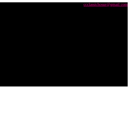
+91 98428 61100 / +91 73737 71101
ccclassichosur@gmail.com