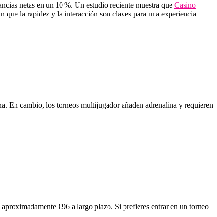
ancias netas en un 10 %. Un estudio reciente muestra que
Casino
n que la rapidez y la interacción son claves para una experiencia
erna. En cambio, los torneos multijugador añaden adrenalina y requieren
aproximadamente €96 a largo plazo. Si prefieres entrar en un torneo