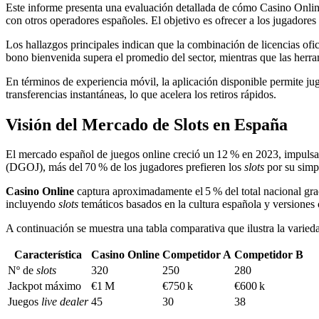
Este informe presenta una evaluación detallada de cómo Casino Onlin
con otros operadores españoles. El objetivo es ofrecer a los jugadores 
Los hallazgos principales indican que la combinación de licencias of
bono bienvenida supera el promedio del sector, mientras que las herr
En términos de experiencia móvil, la aplicación disponible permite ju
transferencias instantáneas, lo que acelera los retiros rápidos.
Visión del Mercado de Slots en España
El mercado español de juegos online creció un 12 % en 2023, impulsa
(DGOJ), más del 70 % de los jugadores prefieren los
slots
por su simpl
Casino Online
captura aproximadamente el 5 % del total nacional gra
incluyendo
slots
temáticos basados en la cultura española y versiones 
A continuación se muestra una tabla comparativa que ilustra la varieda
Característica
Casino Online
Competidor A
Competidor B
Nº de
slots
320
250
280
Jackpot máximo
€1 M
€750 k
€600 k
Juegos
live dealer
45
30
38