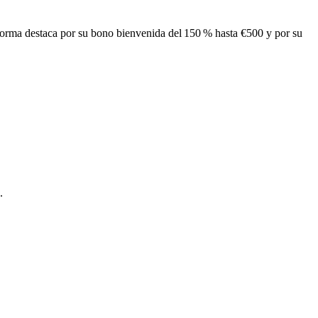
forma destaca por su bono bienvenida del 150 % hasta €500 y por su
.