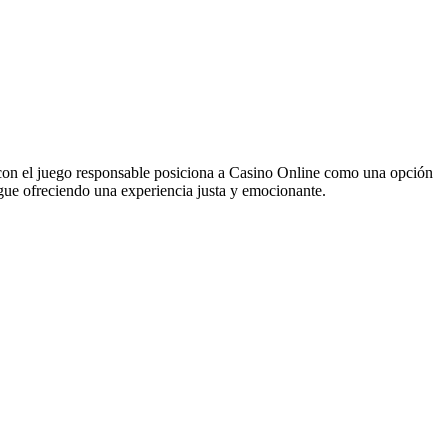
con el juego responsable posiciona a Casino Online como una opción
igue ofreciendo una experiencia justa y emocionante.