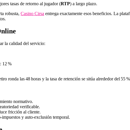
ores tasas de retorno al jugador (
RTP
) a largo plazo.
ta robusta,
Casino Cirsa
entrega exactamente esos beneficios. La plata
tos.
nline
r la calidad del servicio:
P: 12 %
o ronda las 48 horas y la tasa de retención se sitúa alrededor del 55 %
miento normativo.
toriedad verificable.
uce fricción al cliente.
o‑impuestos y auto‑exclusión temporal.
e