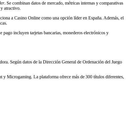
ler
. Se combinan datos de mercado, métricas internas y comparativas
y atractivo.
osiciona a Casino Online como una opción líder en España. Además, el
cas.
e pago incluyen tarjetas bancarias, monederos electrónicos y
adora. Según datos de la Dirección General de Ordenación del Juego
t y Microgaming. La plataforma ofrece más de 300 títulos diferentes,