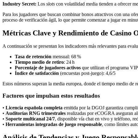
Industry Secret:
Los
slots
con volatilidad media tienden a ofrecer mej
Para los jugadores que buscan combinar bonos atractivos con una ofer
proceso de verificación ágil, lo que permite comenzar a jugar en minu
Métricas Clave y Rendimiento de Casino O
A continuación se presentan los indicadores más relevantes para evalua
Tasa de retención
mensual: 68 %
Tiempo medio de retiro
: 24 h
Porcentaje de jugadores activos
que utilizan el programa VI
Índice de satisfacción
(encuestas post‑juego): 4,6/5
Estos números superan la media europea, donde el tiempo medio de retir
Factores que impulsan estos resultados
•
Licencia española completa
emitida por la DGOJ garantiza cumpli
•
Auditorías RNG trimestrales
realizadas por eCOGRA aseguran alea
•
Soporte multicanal 24/7
, disponible vía chat en vivo y teléfono, red
•
Herramientas integradas de juego responsable
, como límites aut
Análisis de Tendencias y Juego Responsabl