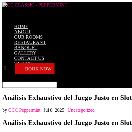
HOME
ABOUT
OUR ROOMS
RESTAURANT
BANQUET
GALLERY
CONTACT US
OFFERS
BOOK NOW
Select Page
Análisis Exhaustivo del Juego Justo en Slo
by
CCC Peppermint
|
Jul 8, 2025
|
Uncategorized
Análisis Exhaustivo del Juego Justo en Slo