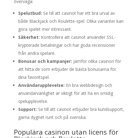
överväga:
Spelutbud:
Se till att casinot har ett bra urval av
både Blackjack och Roulette-spel. Olika varianter kan
göra spelet mer intressant.
Säkerhet:
Kontrollera att casinot använder SSL-
krypterade betalningar och har goda recensioner
från andra spelare.
Bonusar och kampanjer:
Jämför olika casinon för
att hitta de som erbjuder de bästa bonusarna för
dina favoritspel.
Användarupplevelse:
En bra webbdesign och
användarvänlighet är viktigt för att ha en smidig
spelupplevelse.
Support:
Se till att casinot erbjuder bra kundsupport,
gärna dygnet runt och på svenska.
Populära casinon utan licens för