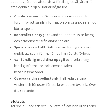
det är avgörande att ta vissa försiktighetsåtgärder för
att skydda dig själv. Här är några tips:
Gör din research:
Gå igenom recensioner och
forum för att samla information om casinot innan du
börjar spela.
Kontrollera betyg:
Använd sajter som listar betyg
och erfarenheter från andra spelare.
Spela ansvarsfullt:
Sätt gränser för dig själv och
undvik att spela för mer än du har råd att förlora.
Var försiktig med dina uppgifter:
Dela aldrig
känslig information och använd säkra
betalningsmetoder.
Övervaka din spelhistorik:
Håll reda på dina
vinster och förluster för att få en bättre översikt över
ditt spelande.
Slutsats
Att spela Blackjack och Roulette på casinon utan licens