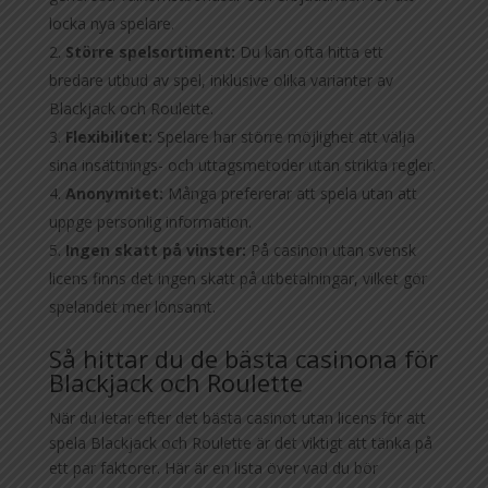
locka nya spelare.
Större spelsortiment:
Du kan ofta hitta ett
bredare utbud av spel, inklusive olika varianter av
Blackjack och Roulette.
Flexibilitet:
Spelare har större möjlighet att välja
sina insättnings- och uttagsmetoder utan strikta regler.
Anonymitet:
Många prefererar att spela utan att
uppge personlig information.
Ingen skatt på vinster:
På casinon utan svensk
licens finns det ingen skatt på utbetalningar, vilket gör
spelandet mer lönsamt.
Så hittar du de bästa casinona för
Blackjack och Roulette
När du letar efter det bästa casinot utan licens för att
spela Blackjack och Roulette är det viktigt att tänka på
ett par faktorer. Här är en lista över vad du bör