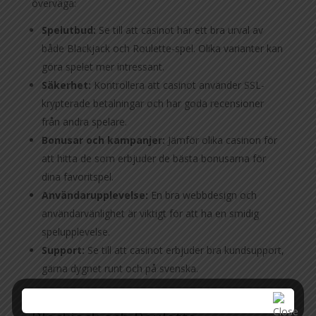
överväga:
Spelutbud:
Se till att casinot har ett bra urval av
både Blackjack och Roulette-spel. Olika varianter kan
göra spelet mer intressant.
Säkerhet:
Kontrollera att casinot använder SSL-
krypterade betalningar och har goda recensioner
från andra spelare.
Bonusar och kampanjer:
Jämför olika casinon för
att hitta de som erbjuder de bästa bonusarna för
dina favoritspel.
Användarupplevelse:
En bra webbdesign och
användarvänlighet är viktigt för att ha en smidig
spelupplevelse.
Support:
Se till att casinot erbjuder bra kundsupport,
gärna dygnet runt och på svenska.
Populära casinon utan licens för