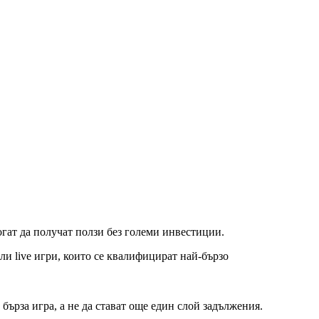
огат да получат ползи без големи инвестиции.
или live игри, които се квалифицират най-бързо
бърза игра, а не да стават още един слой задължения.