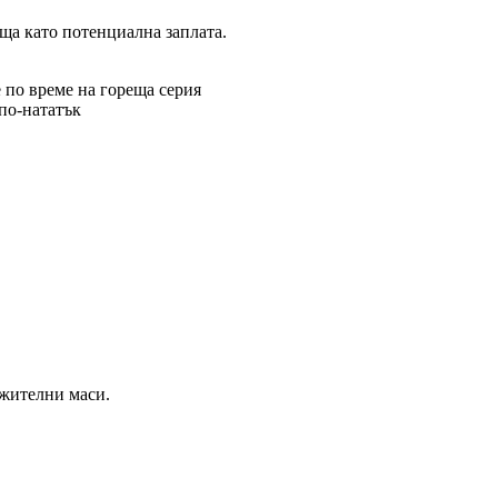
ща като потенциална заплата.
е по време на гореща серия
 по-нататък
ължителни маси.