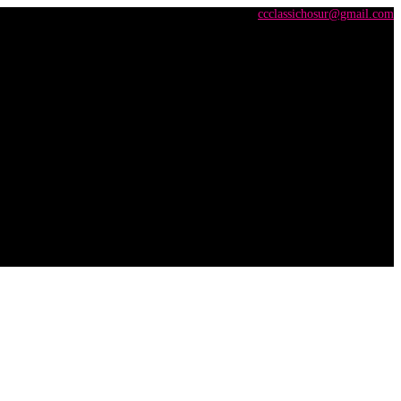
+91 98428 61100 / +91 73737 71101
ccclassichosur@gmail.com