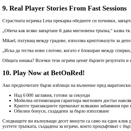
9. Real Player Stories From Fast Sessions
Страстната играчка Lena прекарва обедните си почивки, завърт
„Обича как всяко завъртане й дава мигновена тръпка,“ казва тя
Mikael, пътуващ между градове, използва криптовалути за депоз
„Иска да тества нови слотове, когато е блокиран между спирки
Общата нишка? Всички тези играчи ценят бързите резултати и 
10. Play Now at BetOnRed!
Ако предпочитате бързи изблици на вълнение пред маратонски с
Над 6 000 заглавия, готови за секунди
Мобилна оптимизация гарантира мигновен достъп нався
Крипто транзакциите премахват всякакви забавяния при
Обилни бонуси, създадени за бързо използване
Следващите ви вълнуващи десет минути са само на един клик раз
усетете тръпката, създадена за играчи, които процъфтяват с бър