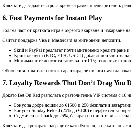
Ключът е да зададете строга времева рамка предварително: реше
6. Fast Payments for Instant Play
Голяма част от кратката игра е бързото вкарване и изкарване на
Сайтът поддържа Visa и Mastercard за мигновени депозити.
Skrill и PayPal предлагат почти мигновено кредитиране и 
Криптовалути (BTC, ETH, USDT) добавят допълнителна 
Минималните депозити започват от €15; тегленията започ
Обновеният платежен поток гарантира, че никога няма да чакат
7. Loyalty Rewards That Don’t Drag You 
Докато Bet On Red разполага с разточителна VIP система с 16 н
Бонус за добре дошли до €1500 и 250 безплатни завъртания
Бонусът Sunday Reload (25% до €100) е перфектен за бър
Седмичен cashback до 25%, базиран на нивото ви—лесна з
Ключът е да третирате наградите като бустери, а не като ангаж