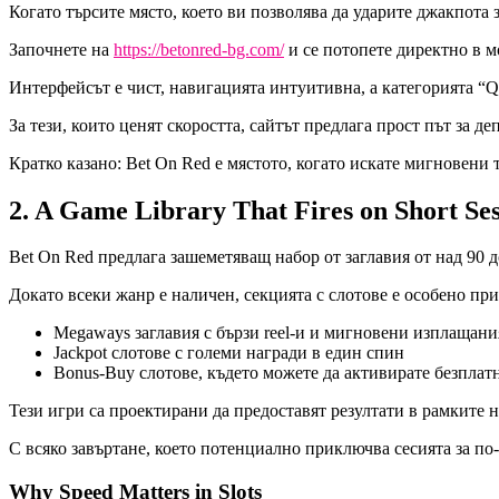
Когато търсите място, което ви позволява да ударите джакпота з
Започнете на
https://betonred-bg.com/
и се потопете директно в мо
Интерфейсът е чист, навигацията интуитивна, а категорията “Q
За тези, които ценят скоростта, сайтът предлага прост път за д
Кратко казано: Bet On Red е мястото, когато искате мигновени 
2. A Game Library That Fires on Short Ses
Bet On Red предлага зашеметяващ набор от заглавия от над 90 до
Докато всеки жанр е наличен, секцията с слотове е особено пр
Megaways заглавия с бързи reel-и и мигновени изплащани
Jackpot слотове с големи награди в един спин
Bonus‑Buy слотове, където можете да активирате безплат
Тези игри са проектирани да предоставят резултати в рамките н
С всяко завъртане, което потенциално приключва сесията за по-
Why Speed Matters in Slots