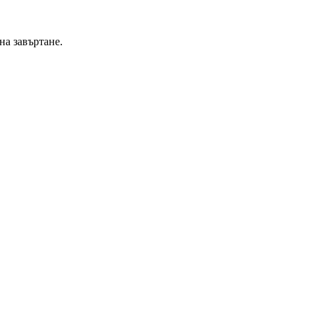
на завъртане.