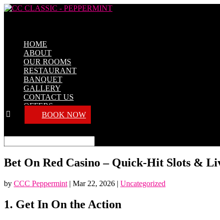
HOME
ABOUT
OUR ROOMS
RESTAURANT
BANQUET
GALLERY
CONTACT US
OFFERS
BOOK NOW
Select Page
Bet On Red Casino – Quick‑Hit Slots & Liv
by
CCC Peppermint
|
Mar 22, 2026
|
Uncategorized
1. Get In On the Action