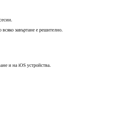
сесии.
о всяко завъртане е решително.
ане и на iOS устройства.