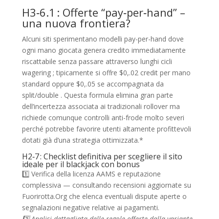
H3‑6.1 : Offerte “pay‑per‑hand” –
una nuova frontiera?
Alcuni siti sperimentano modelli pay-per-hand dove
ogni mano giocata genera credito immediatamente
riscattabile senza passare attraverso lunghi cicli
wagering ; tipicamente si offre $0,.02 credit per mano
standard oppure $0,.05 se accompagnata da
split/double . Questa formula elimina gran parte
dell’incertezza associata ai tradizionali rollover ma
richiede comunque controlli anti-frode molto severi
perché potrebbe favorire utenti altamente profittevoli
dotati già d’una strategia ottimizzata.*
H2‑7 : Checklist definitiva per scegliere il sito
ideale per il blackjack con bonus
1️⃣ Verifica della licenza AAMS e reputazione
complessiva — consultando recensioni aggiornate su
Fuorirotta.Org che elenca eventuali dispute aperte o
segnalazioni negative relative ai pagamenti.
2️⃣ Analisi dettagliata delle regole offerte dalla variante