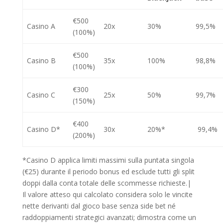
€500
Casino A
20x
30%
99,5%
(100%)
€500
Casino B
35x
100%
98,8%
(100%)
€300
Casino C
25x
50%
99,7%
(150%)
€400
Casino D*
30x
20%*
99,4%
(200%)
*Casino D applica limiti massimi sulla puntata singola
(€25) durante il periodo bonus ed esclude tutti gli split
doppi dalla conta totale delle scommesse richieste.|
Il valore atteso qui calcolato considera solo le vincite
nette derivanti dal gioco base senza side bet né
raddoppiamenti strategici avanzati; dimostra come un