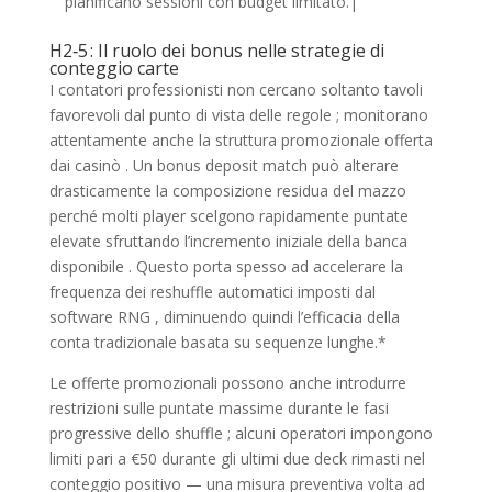
pianificano sessioni con budget limitato.|
H2‑5 : Il ruolo dei bonus nelle strategie di
conteggio carte
I contatori professionisti non cercano soltanto tavoli
favorevoli dal punto di vista delle regole ; monitorano
attentamente anche la struttura promozionale offerta
dai casinò . Un bonus deposit match può alterare
drasticamente la composizione residua del mazzo
perché molti player scelgono rapidamente puntate
elevate sfruttando l’incremento iniziale della banca
disponibile . Questo porta spesso ad accelerare la
frequenza dei reshuffle automatici imposti dal
software RNG , diminuendo quindi l’efficacia della
conta tradizionale basata su sequenze lunghe.*
Le offerte promozionali possono anche introdurre
restrizioni sulle puntate massime durante le fasi
progressive dello shuffle ; alcuni operatori impongono
limiti pari a €50 durante gli ultimi due deck rimasti nel
conteggio positivo — una misura preventiva volta ad