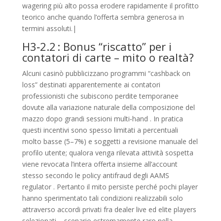
wagering più alto possa erodere rapidamente il profitto
teorico anche quando l’offerta sembra generosa in
termini assoluti.|
H3‑2.2 : Bonus “riscatto” per i
contatori di carte – mito o realtà?
Alcuni casinò pubblicizzano programmi “cashback on
loss” destinati apparentemente ai contatori
professionisti che subiscono perdite temporanee
dovute alla variazione naturale della composizione del
mazzo dopo grandi sessioni multi‐hand . In pratica
questi incentivi sono spesso limitati a percentuali
molto basse (5–7%) e soggetti a revisione manuale del
profilo utente; qualora venga rilevata attività sospetta
viene revocata l’intera offerta insieme all’account
stesso secondo le policy anti­fraud degli AAMS
regulator . Pertanto il mito persiste perché pochi player
hanno sperimentato tali condizioni realizzabili solo
attraverso accordi privati fra dealer live ed elite players
selezionati – scenario estremamente raro nella