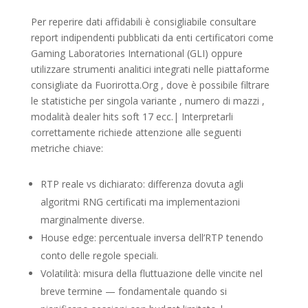
Per reperire dati affidabili è consigliabile consultare
report indipendenti pubblicati da enti certificatori come
Gaming Laboratories International (GLI) oppure
utilizzare strumenti analitici integrati nelle piattaforme
consigliate da Fuorirotta.Org , dove è possibile filtrare
le statistiche per singola variante , numero di mazzi ,
modalità dealer hits soft 17 ecc.| Interpretarli
correttamente richiede attenzione alle seguenti
metriche chiave:
RTP reale vs dichiarato: differenza dovuta agli
algoritmi RNG certificati ma implementazioni
marginalmente diverse.
House edge: percentuale inversa dell’RTP tenendo
conto delle regole speciali.
Volatilità: misura della fluttuazione delle vincite nel
breve termine — fondamentale quando si