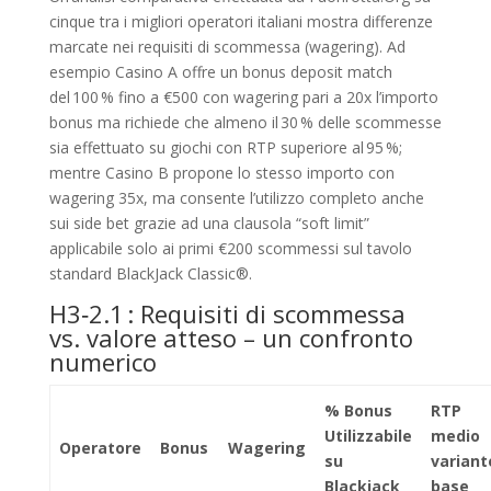
cinque tra i migliori operatori italiani mostra differenze
marcate nei requisiti di scommessa (wagering). Ad
esempio Casino A offre un bonus deposit match
del 100 % fino a €500 con wagering pari a 20x l’importo
bonus ma richiede che almeno il 30 % delle scommesse
sia effettuato su giochi con RTP superiore al 95 %;
mentre Casino B propone lo stesso importo con
wagering 35x, ma consente l’utilizzo completo anche
sui side bet grazie ad una clausola “soft limit”
applicabile solo ai primi €200 scommessi sul tavolo
standard BlackJack Classic®.
H3‑2.1 : Requisiti di scommessa
vs. valore atteso – un confronto
numerico
% Bonus
RTP
Utilizzabile
medio
Operatore
Bonus
Wagering
su
variant
Blackjack
base