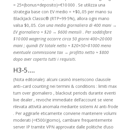
= 25×(bonus+deposito)=€10 000 . Se utilizza una
strategia base con EV medio = +$0,.05 per mano su
BlackJack Classic® (RTP≈99·5%), allora ogni mano
valsa $0,.05
. Con una media giornaliera di 400 mani →
EV giornaliero = $20 → $600 mensili . Per soddisfare
$10 000 wagering occorre circa 50 giorni·400≈20 000
mani ; quindi EV totale netto ≈ $20×50=$1000 meno
eventuale commissione tax → profitto netto ≈ $800
dopo aver coperto tutti i requisiti.
H3‑5​.​​​​​​​​​​.​​​​.​​​​​​​​​​​​​​​​​​​​.​​​​
(Nota editoriale): alcuni casinò inseriscono clausole
anti–card counting nei termini & conditions : limiti max
turn over giornaliero , blackout periods durante eventi
live dealer , revoche immediate dell’account se viene
rilevata attività anomala mediante sistemi AI anti-frode
. Per aggirarle eticamente conviene mantenere volumi
moderati (<€500/giorno), cambiare frequentemente
server IP tramite VPN approvate dalle politiche d’uso