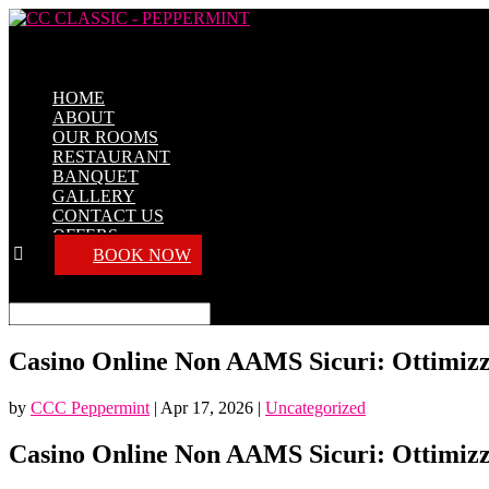
HOME
ABOUT
OUR ROOMS
RESTAURANT
BANQUET
GALLERY
CONTACT US
OFFERS
BOOK NOW
Select Page
Casino Online Non AAMS Sicuri: Ottimizza
by
CCC Peppermint
|
Apr 17, 2026
|
Uncategorized
Casino Online Non AAMS Sicuri: Ottimizza