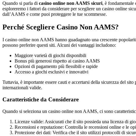
Quando si parla di
casino online non AAMS sicuri
, è fondamentale c
esploreremo i fattori da considerare per scegliere un casino online si
dall’AAMS e come puoi proteggere le tue scommesse.
Perché Scegliere Casino Non AAMS?
I casino online non AAMS hanno guadagnato una crescente popolarità tr
possono preferire questi siti. Alcuni dei vantaggi includono:
Maggiore varietà di giochi disponibili
Bonus più generosi rispetto ai casino AAMS
Opzioni di pagamento più flessibili e rapide
Accesso a giochi esclusivi e innovativi
Tuttavia, è importante essere cauti e accertarsi della sicurezza del si
internazionali valide.
Caratteristiche da Considerare
Quando si seleziona un casino online non AAMS, ci sono caratteristich
Licenze valide: Assicurati che il sito possieda una licenza di
Recensioni e reputazione: Controlla le recensioni online e le opi
Protezione dei dati: Verifica che il sito utilizzi protocolli di si