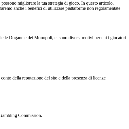
possono migliorare la tua strategia di gioco. In questo articolo,
zzaremo anche i benefici di utilizzare piattaforme non regolamentate
elle Dogane e dei Monopoli, ci sono diversi motivi per cui i giocatori
conto della reputazione del sito e della presenza di licenze
UK Gambling Commission.