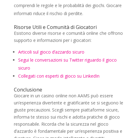
comprendi le regole e le probabilità dei giochi. Giocare
informati riduce il rischio di perdite.
Risorse Utili e Comunità di Giocatori
Esistono diverse risorse e comunità online che offrono
supporto e informazioni per i giocatori:
Articoli sul gioco d’azzardo sicuro
Segui le conversazioni su Twitter riguardo il gioco
sicuro
Collegati con esperti di gioco su LinkedIn
Conclusione
Giocare in un casino online non AAMS può essere
un’esperienza divertente e gratificante se si seguono le
giuste precauzioni. Scegli sempre piattaforme sicure,
informa te stesso sui rischi e adotta pratiche di gioco
responsabile. Ricorda che la sicurezza nel gioco
d’azzardo è fondamentale per un’esperienza positiva e