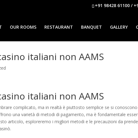
+91 98428 61100 / +
T
OUR ROOMS
RESTAURANT
BANQUET
GALLERY
asino italiani non AAMS
zed
asino italiani non AAMS
brare complicato, ma in realtà è piuttosto semplice se si conoscono 
S offrono una varietà di metodi di pagamento, ma è fondamentale esse
sto articolo, esploreremo i migliori metodi e le precauzioni da prend
casinò.