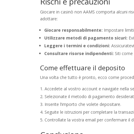
Rischi e precauzioni
Giocare in casinò non AAMS comporta alcuni risc
adottare:
Giocare responsabilmente:
Impostare limiti
Utilizzare metodi di pagamento sicuri:
Evi
Leggere i termini e condizioni:
Assicuratevi
Consultare risorse indipendenti:
Siti com
Come effettuare il deposito
Una volta che tutto è pronto, ecco come proced
Accedete al vostro account e navigate nella s
Selezionate il metodo di pagamento desiderat
Inserite l’importo che volete depositare.
Seguite le istruzioni per completare la transaz
Controllate la vostra email per confermare il 