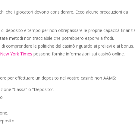
hi che i giocatori devono considerare. Ecco alcune precauzioni da
 di deposito e tempo per non oltrepassare le proprie capacità finanzia
tate metodi non tracciabile che potrebbero esporvi a frodi.
 di comprendere le politiche del casinò riguardo ai prelievi e ai bonus.
e
New York Times
possono fornire informazioni sui casinò online.
ere per effettuare un deposito nel vostro casinò non AAMS:
ezione “Cassa” o “Deposito”.
o.
ione.
deposito.