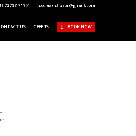
91 73737 71101
ccclassichosur@gmail.com
CONTACT US
OFFERS
BOOK NOW
i
re
ere