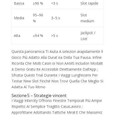
Bassa
≥96 %
<3 s
Slot rapide
95–96
Slot
Media
3–5 s
%
medium
Jackpot /
Alta
≤94 %
>5 s
Live
Questa panoramica Ti Aiuta A selezion arapidamente Il
Gioco Più Adatto Alla Durat​​​ ea Della Tua Pausa​. Infine
Ricorda Che Molti Casin​​​ oi Non AAMS includon Modalit​​​​
à Demo Gratu ite Accessibili Direttamente Dall’App ;
Sfrutta Questi Trial Durante I Viaggi Lunghissimi Per
Testar​ New Slot Finché Non Trovi Quella Che Meglio Si
Adatta Al Tuo Ritmo ​
Sezione 5 – Strategie vincent​​​​⁠⁠⁠⁠⁠⁠⁠⁠⁠⁠⁠⁠⁠⁠⁠⁠⁠⁠⁠⁠⁠⁠⁠⁠⁠⁠⁠⁠⁠
I Viaggi Intercity Offrono Finestre Temporali Più Ampie
Rispetto Al Semplice Tragitto Casa­Lavoro ;
Approfittane Adottando Tattiche Mirat​​​​ E Che Massimiz​​​​