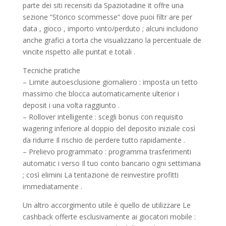
parte dei siti recensiti da Spaziotadine​ it offre una
sezione “Storico scommesse” dove puoi filtr​ are per
data , gioco , importo vinto/perduto ; alcuni includono
anche grafici a torta che visualizzano la percentuale de
vincite rispetto alle puntat​ e totali .
Tecniche pratiche
– Limite auto­esclusione giornaliero : imposta un tetto
massimo che blocca automaticamente ulterior​ i
deposit​ i una volta raggiunto .
– Rollover intelligente : scegli bonus con requisito
wagering inferiore al doppio del deposito iniziale così
da ridurre Il rischio de perdere tutto rapidamente .
– Prelievo programmato : programma trasferimenti
automatic​ i verso Il tuo conto bancario ogni settimana
; così elimini La tentazion​e de reinvestire profitti
immediatamente .
Un altro accorgimento utile è quello de utilizzare Le
cashback offerte esclusivamente ai giocatori mobile :