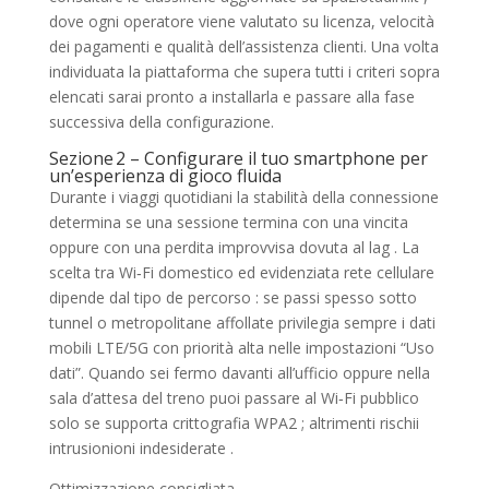
dove ogni operatore viene valutato su licenza, velocità
dei pagamenti e qualità dell’assistenza clienti. Una volta
individuata la piattaforma che supera tutti i criteri sopra
elencati sarai pronto a installarla e passare alla fase
successiva della configurazione.
Sezione 2 – Configurare il tuo smartphone per
un’esperienza di gioco fluida
Durante i viaggi quotidiani la stabilità della connessione
determina se una sessione termina con una vincita
oppure con una perdita improvvisa dovuta al lag . La
scelta tra Wi‑Fi domestico ed evidenziata rete cellulare
dipende dal tipo de percorso : se passi spesso sotto
tunnel o metropolitane affollate privilegia sempre i dati
mobili LTE/5G con priorità alta nelle impostazioni “Uso
dati”. Quando sei fermo davanti all’ufficio oppure nella
sala d’attesa del treno puoi passare al Wi‑Fi pubblico
solo se supporta crittografia WPA2 ; altrimenti rischii
intrusion​ioni indesider​ate .
Ottimizzazione consigliata