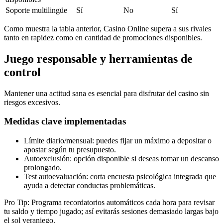
Soporte multilingüe
Sí
No
Sí
Como muestra la tabla anterior, Casino Online supera a sus rivales
tanto en rapidez como en cantidad de promociones disponibles.
Juego responsable y herramientas de
control
Mantener una actitud sana es esencial para disfrutar del casino sin
riesgos excesivos.
Medidas clave implementadas
Límite diario/mensual: puedes fijar un máximo a depositar o
apostar según tu presupuesto.
Autoexclusión: opción disponible si deseas tomar un descanso
prolongado.
Test autoevaluación: corta encuesta psicológica integrada que
ayuda a detectar conductas problemáticas.
Pro Tip: Programa recordatorios automáticos cada hora para revisar
tu saldo y tiempo jugado; así evitarás sesiones demasiado largas bajo
el sol veraniego.