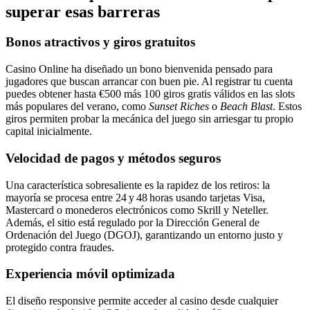
superar esas barreras
Bonos atractivos y giros gratuitos
Casino Online ha diseñado un bono bienvenida pensado para
jugadores que buscan arrancar con buen pie. Al registrar tu cuenta
puedes obtener hasta €500 más 100 giros gratis válidos en las slots
más populares del verano, como
Sunset Riches
o
Beach Blast
. Estos
giros permiten probar la mecánica del juego sin arriesgar tu propio
capital inicialmente.
Velocidad de pagos y métodos seguros
Una característica sobresaliente es la rapidez de los retiros: la
mayoría se procesa entre 24 y 48 horas usando tarjetas Visa,
Mastercard o monederos electrónicos como Skrill y Neteller.
Además, el sitio está regulado por la Dirección General de
Ordenación del Juego (DGOJ), garantizando un entorno justo y
protegido contra fraudes.
Experiencia móvil optimizada
El diseño responsive permite acceder al casino desde cualquier