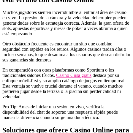
Muchos jugadores sienten incertidumbre al entrar al área de casino
en vivo. La presión de la cámara y la velocidad del crupier pueden
generar dudas sobre la estrategia correcta. Además, la gran oferta de
slots, apuestas deportivas y mesas de póker a veces abruma a quien
está empezando.
Otro obstáculo frecuente es encontrar un sitio que combine
seguridad con rapidez en los retiros. Algunos casinos tardan días o
incluso semanas, lo que desanima a los usuarios que desean disfrutar
sus ganancias sin demoras.
En comparación con otras plataformas como Sportium o los
tradicionales salones físicos,
Casino Cirsa gratis
destaca por su
enfoque móvil‑first y su amplio catálogo de juegos en tiempo real.
Esta ventaja se vuelve crucial durante el verano, cuando muchos
prefieren jugar desde la terraza o la piscina sin perder calidad ni
velocidad.
Pro Tip: Antes de iniciar una sesión en vivo, verifica la
disponibilidad del chat de soporte; una respuesta rápida puede
marcar la diferencia cuando surge una duda técnica.
Soluciones que ofrece Casino Online para