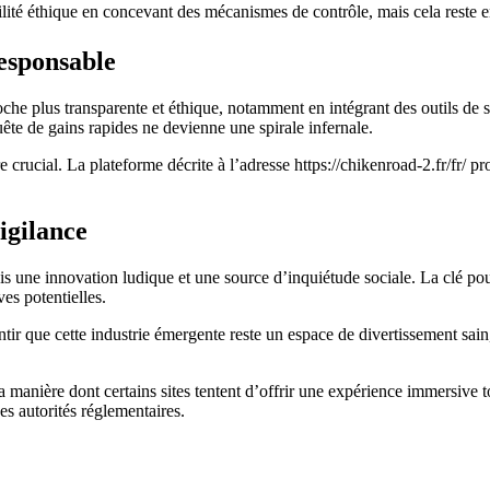
ité éthique en concevant des mécanismes de contrôle, mais cela reste e
responsable
roche plus transparente et éthique, notamment en intégrant des outils de
uête de gains rapides ne devienne une spirale infernale.
crucial. La plateforme décrite à l’adresse https://chikenroad-2.fr/fr/ p
igilance
s une innovation ludique et une source d’inquiétude sociale. La clé pour 
ves potentielles.
ir que cette industrie émergente reste un espace de divertissement sain, 
 la manière dont certains sites tentent d’offrir une expérience immersive 
des autorités réglementaires.