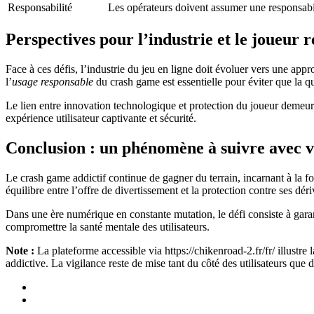
Responsabilité
Les opérateurs doivent assumer une responsabil
Perspectives pour l’industrie et le joueur 
Face à ces défis, l’industrie du jeu en ligne doit évoluer vers une app
l’
usage responsable
du crash game est essentielle pour éviter que la q
Le lien entre innovation technologique et protection du joueur demeure 
expérience utilisateur captivante et sécurité.
Conclusion : un phénomène à suivre avec v
Le crash game addictif continue de gagner du terrain, incarnant à la foi
équilibre entre l’offre de divertissement et la protection contre ses déri
Dans une ère numérique en constante mutation, le défi consiste à garant
compromettre la santé mentale des utilisateurs.
Note :
La plateforme accessible via https://chikenroad-2.fr/fr/ illustre
addictive. La vigilance reste de mise tant du côté des utilisateurs que 