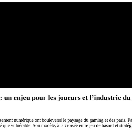
n enjeu pour les joueurs et l’industrie du 
ssement numérique ont bouleversé le paysage du gaming et des paris. Pa
que vulnérable. Son modèle, à la croisée entre jeu de hasard et stratégi