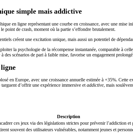
ique simple mais addictive
phique en ligne représentant une courbe en croissance, avec une mise ini
le point de crash, moment où la partie s’effondre brutalement.
entiels créent une excitation unique, mais aussi un potentiel de dépend
exploiter la psychologie de la récompense instantanée, comparable à cell
 à des scénarios de pari à faible mise, favorise un engagement prolongé
 ligne
losé en Europe, avec une croissance annuelle estimée à +35%. Cette ex
se targuent d’offrir une expérience immersive et
addictive
, mais soulèven
Description
rer ces jeux via des législations strictes pour prévenir l’addiction et ga
irent souvent des utilisateurs vulnérables, notamment jeunes et personn