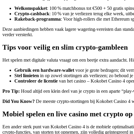
Welkomspakket
: 100 % matchbonus tot €500 + 50 gratis spins,
Crypto‑cashback
: 10 % van je verliezen terug elke week, uitbe
Rakeback‑programma
: Voor high‑rollers die met Ethereum spe
Deze aanbiedingen hebben vaak lagere wagering‑vereisten dan standaa
verder versterkt.
Tips voor veilig en slim crypto‑gambleen
Het spelen met digitale valuta vraagt om een beetje extra aandacht. Hi
Gebruik een hardware‑wallet
voor je grote bedragen; dit ver
Stel limieten
in op zowel stortingen als verliezen; zo behoud je 
Controleer de licentie
van het casino – Kokobet Casino 4 opere
Pro Tip:
Houd altijd een klein deel van je crypto in een aparte “play‑wa
Did You Know?
De meeste crypto‑stortingen bij Kokobet Casino 4 wo
Mobiel spelen en live casino met crypto o
Een ander sterk punt van Kokobet Casino 4 is de mobiele optimalisati
crypto‑functies, van storten tot opnemen, zijn volledig geïntegreerd in