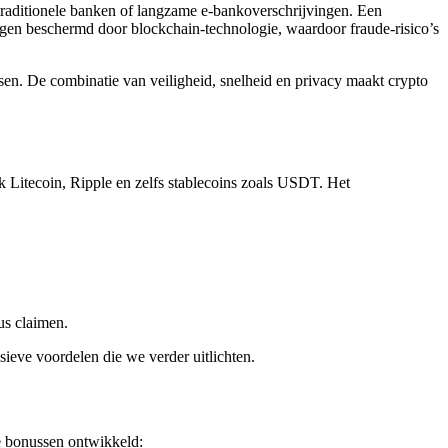
an traditionele banken of langzame e‑bankoverschrijvingen. Een
ngen beschermd door blockchain‑technologie, waardoor fraude‑risico’s
essen. De combinatie van veiligheid, snelheid en privacy maakt crypto
k Litecoin, Ripple en zelfs stablecoins zoals USDT. Het
us claimen.
sieve voordelen die we verder uitlichten.
ke bonussen ontwikkeld: