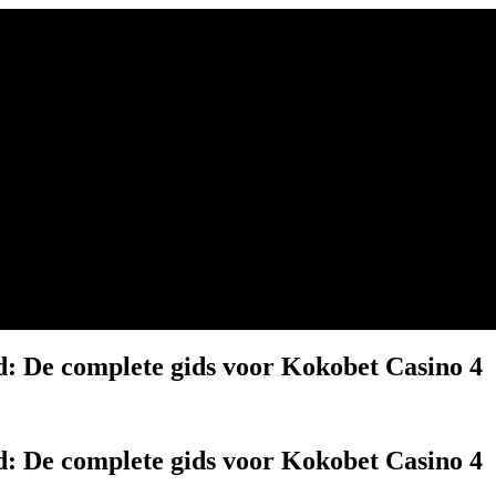
d: De complete gids voor Kokobet Casino 4
d: De complete gids voor Kokobet Casino 4