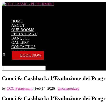
HOME
ABOUT
OUR ROOMS
RESTAURANT
BANQUET
GALLERY
CONTACT US
OFFERS
BOOK NOW
Select Page
Cuori & Cashback: l’Evoluzione dei Progr
by
CCC Peppermint
|
Feb 14, 2026
|
Uncategorized
Cuori & Cashback: l’Evoluzione dei Progr