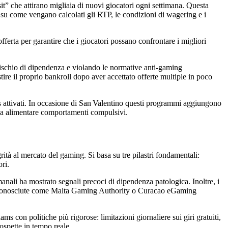
t” che attirano migliaia di nuovi giocatori ogni settimana. Questa
a su come vengano calcolati gli RTP, le condizioni di wagering e i
offerta per garantire che i giocatori possano confrontare i migliori
l rischio di dipendenza e violando le normative anti‑gaming
tire il proprio bankroll dopo aver accettato offerte multiple in poco
us attivati. In occasione di San Valentino questi programmi aggiungono
nza alimentare comportamenti compulsivi.
rità al mercato del gaming. Si basa su tre pilastri fondamentali:
ri.
ali ha mostrato segnali precoci di dipendenza patologica. Inoltre, i
 riconosciute come Malta Gaming Authority o Curacao eGaming
s con politiche più rigorose: limitazioni giornaliere sui giri gratuiti,
sospette in tempo reale.