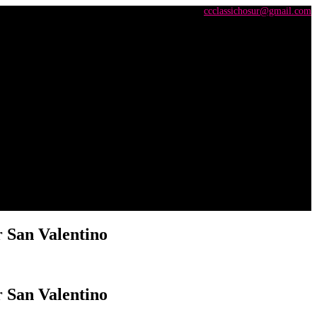
+91 98428 61100 / +91 73737 71101
ccclassichosur@gmail.com
r San Valentino
r San Valentino