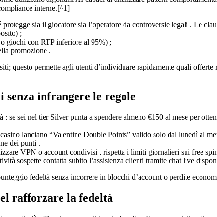
compliance interne​.[^1]
protegge sia il giocatore sia l’operatore da controversie legali . Le cla
osito) ;
r o giochi con RTP inferiore al 95%) ;
della promozione .
iti; questo permette agli utenti d’individuare rapidamente quali offerte 
i senza infrangere le regole
tà : se sei nel tier Silver punta a spendere almeno €150 al mese per ott
casino lanciano “Valentine Double Points” valido solo dal lunedì al mer
e dei punti .
izzare VPN o account condivisi , rispetta i limiti giornalieri sui free sp
tà sospette contatta subito l’assistenza clienti tramite chat live disponi
punteggio fedeltà senza incorrere in blocchi d’account o perdite economic
el rafforzare la fedeltà