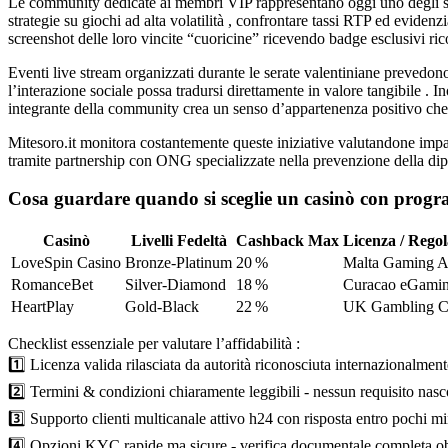
Le community dedicate ai membri VIP rappresentano oggi uno degli strum
strategie su giochi ad alta volatilità , confrontare tassi RTP ed evi
screenshot delle loro vincite “cuoricine” ricevendo badge esclusivi ri
Eventi live stream organizzati durante le serate valentiniane prevedon
l’interazione sociale possa tradursi direttamente in valore tangibile . I
integrante della community crea un senso d’appartenenza positivo che 
Mitesoro.it monitora costantemente queste iniziative valutandone impatto sulla sicur
tramite partnership con ONG specializzate nella prevenzione della dip
Cosa guardare quando si sceglie un casinò con progra
Casinò
Livelli Fedeltà
Cashback Max
Licenza / Rego
LoveSpin Casino
Bronze‑Platinum
20 %
Malta Gaming A
RomanceBet
Silver‑Diamond
18 %
Curacao eGami
HeartPlay
Gold‑Black
22 %
UK Gambling C
Checklist essenziale per valutare l’affidabilità :
1️⃣ Licenza valida rilasciata da autorità riconosciuta internazionalm
2️⃣ Termini & condizioni chiaramente leggibili ‑ nessun requisito nasc
3️⃣ Supporto clienti multicanale attivo h24 con risposta entro pochi min
4️⃣ Opzioni KYC rapide ma sicure ‑ verifica documentale completa obb