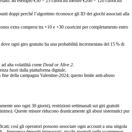
ersato; ad esempio €50 = 25 cuoricini mentre €200 = 120 cuoricini
punti doppi perché l’algoritmo riconosce gli ID dei giochi associati alla
 bonus extra compresi tra +10 e +30 cuoricini per completamento entro
dove ogni giro gratuito ha una probabilità incrementata del 15 % di
 ad alta volatilità come
Dead or Alive 2
.
enza fuori dalla piattaforma digitale.
la fine della campagna Valentine‑2024; questo limite anti‑abuso
ente uno ogni 30 giorni), restrizioni settimanali sui giri gratuiti
 minimo). Queste misure riducono drasticamente gli abusi sistematici pur
ificati; così gli operatori possono associare ogni account a una singola
ali – frequenza depositi improvvisi, picchi anomali nelle scommesse