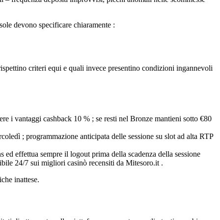
usole devono specificare chiaramente :
rispettino criteri equi e quali invece presentino condizioni ingannevoli
enere i vantaggi cashback 10 % ; se resti nel Bronze mantieni sotto €80
coledì ; programmazione anticipata delle sessione su slot ad alta RTP
ins ed effettua sempre il logout prima della scadenza della sessione
bile 24/7 sui migliori casinò recensiti da Mitesoro.it .
he inattese.​