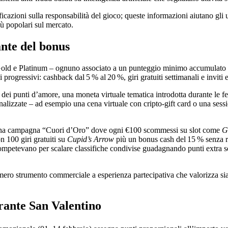
ficazioni sulla responsabilità del gioco; queste informazioni aiutano gli
iù popolari sul mercato.
ante del bonus
, Gold e Platinum – ognuno associato a un punteggio minimo accumulato a
 progressivi: cashback dal 5 % al 20 %, giri gratuiti settimanali e inviti 
a dei punti d’amore, una moneta virtuale tematica introdotta durante le 
onalizzate – ad esempio una cena virtuale con cripto‑gift card o una ses
 una campagna “Cuori d’Oro” dove ogni €100 scommessi su slot come
G
n 100 giri gratuiti su
Cupid’s Arrow
più un bonus cash del 15 % senza re
 competevano per scalare classifiche condivise guadagnando punti extra
ro strumento commerciale a esperienza partecipativa che valorizza sia i
rante San Valentino