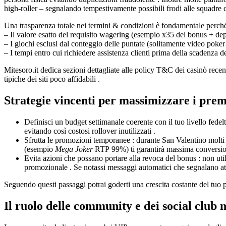
high‑roller – segnalando tempestivamente possibili frodi alle squadre 
Una trasparenza totale nei termini & condizioni è fondamentale perché 
– Il valore esatto del requisito wagering (esempio x35 del bonus + dep
– I giochi esclusi dal conteggio delle puntate (solitamente video poke
– I tempi entro cui richiedere assistenza clienti prima della scadenza 
Mitesoro.it dedica sezioni dettagliate alle policy T&C dei casinò recens
tipiche dei siti poco affidabili .
Strategie vincenti per massimizzare i prem
Definisci un budget settimanale coerente con il tuo livello fedel
evitando così costosi rollover inutilizzati .
Sfrutta le promozioni temporanee : durante San Valentino molti 
(esempio
Mega Joker
RTP 99%) ti garantirà massima conversion
Evita azioni che possano portare alla revoca del bonus : non util
promozionale . Se notassi messaggi automatici che segnalano attivi
Seguendo questi passaggi potrai goderti una crescita costante del tuo 
Il ruolo delle community e dei social club n