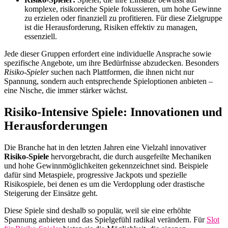
komplexe, risikoreiche Spiele fokussieren, um hohe Gewinne
zu erzielen oder finanziell zu profitieren. Für diese Zielgruppe
ist die Herausforderung, Risiken effektiv zu managen,
essenziell.
Jede dieser Gruppen erfordert eine individuelle Ansprache sowie
spezifische Angebote, um ihre Bedürfnisse abzudecken. Besonders
Risiko-Spieler
suchen nach Plattformen, die ihnen nicht nur
Spannung, sondern auch entsprechende Spieloptionen anbieten –
eine Nische, die immer stärker wächst.
Risiko-Intensive Spiele: Innovationen und
Herausforderungen
Die Branche hat in den letzten Jahren eine Vielzahl innovativer
Risiko-Spiele
hervorgebracht, die durch ausgefeilte Mechaniken
und hohe Gewinnmöglichkeiten gekennzeichnet sind. Beispiele
dafür sind Metaspiele, progressive Jackpots und spezielle
Risikospiele, bei denen es um die Verdopplung oder drastische
Steigerung der Einsätze geht.
Diese Spiele sind deshalb so populär, weil sie eine erhöhte
Spannung anbieten und das Spielgefühl radikal verändern. Für
Slot