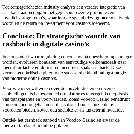
Toekomstgericht zien industry analysts een verdere integratie van
cashback aanbiedingen met gepersonaliseerde promoties en
loyaliteitsprogramma’s, waardoor de spelerbeleving meer maatwerk
wordt en de return on investment voor casino’s toeneemt.
Conclusie: De strategische waarde van
cashback in digitale casino’s
In een context waar regulering en consumentenbescherming strenger
worden, evolueren bonussen van eenvoudige welkomstdeals naar
meer doordachte en duurzame incentives zoals cashback. Deze
vormen een kritische pijler in de succesvolle klantbindingstrategie
van moderne online casino’s.
Voor wie meer wil weten over de mogelijkheden en recente
aanbiedingen, is het essentieel om platforms te vergelijken op basis
van transparantie en voorwaarden. Zoals Voodoo Casino benadrukt,
kan een goed uitgebalanceerd cashback bonus aanzienlijke
voordelen bieden, zowel qua spelplezier als langetermijnwaarde.
Ontdek het cashback aanbod van Voodoo Casino en ervaar de
nieuwe standaard in online gokken