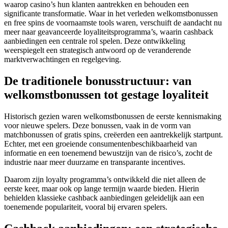
waarop casino’s hun klanten aantrekken en behouden een
significante transformatie. Waar in het verleden welkomstbonussen
en free spins de voornaamste tools waren, verschuift de aandacht nu
meer naar geavanceerde loyaliteitsprogramma’s, waarin cashback
aanbiedingen een centrale rol spelen. Deze ontwikkeling
weerspiegelt een strategisch antwoord op de veranderende
marktverwachtingen en regelgeving.
De traditionele bonusstructuur: van
welkomstbonussen tot gestage loyaliteit
Historisch gezien waren welkomstbonussen de eerste kennismaking
voor nieuwe spelers. Deze bonussen, vaak in de vorm van
matchbonussen of gratis spins, creëerden een aantrekkelijk startpunt.
Echter, met een groeiende consumentenbeschikbaarheid van
informatie en een toenemend bewustzijn van de risico’s, zocht de
industrie naar meer duurzame en transparante incentives.
Daarom zijn loyalty programma’s ontwikkeld die niet alleen de
eerste keer, maar ook op lange termijn waarde bieden. Hierin
behielden klassieke cashback aanbiedingen geleidelijk aan een
toenemende populariteit, vooral bij ervaren spelers.