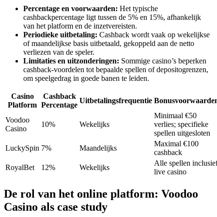
Percentage en voorwaarden:
Het typische
cashbackpercentage ligt tussen de 5% en 15%, afhankelijk
van het platform en de inzetvereisten.
Periodieke uitbetaling:
Cashback wordt vaak op wekelijkse
of maandelijkse basis uitbetaald, gekoppeld aan de netto
verliezen van de speler.
Limitaties en uitzonderingen:
Sommige casino’s beperken
cashback-voordelen tot bepaalde spellen of depositogrenzen,
om speelgedrag in goede banen te leiden.
Casino
Cashback
Uitbetalingsfrequentie
Bonusvoorwaarde
Platform
Percentage
Minimaal €50
Voodoo
10%
Wekelijks
verlies; specifieke
Casino
spellen uitgesloten
Maximal €100
LuckySpin
7%
Maandelijks
cashback
Alle spellen inclusie
RoyalBet
12%
Wekelijks
live casino
De rol van het online platform: Voodoo
Casino als case study