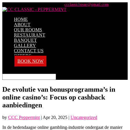
+91 98428 61100 / +91 73737 71101
ccclassichosur@gmail.com
HOME
ABOUT
OUR ROOMS
RESTAURANT
BANQUET
GALLERY
CONTACT US
OFFERS
BOOK NOW
Select Page
De evolutie van bonusprogramma’s in
online casino’s: Focus op cashback
aanbiedingen
by
CCC Peppermint
|
Apr 20, 2025
|
Uncategorized
In de hedendaagse online gambling-industrie ondergaat de manier