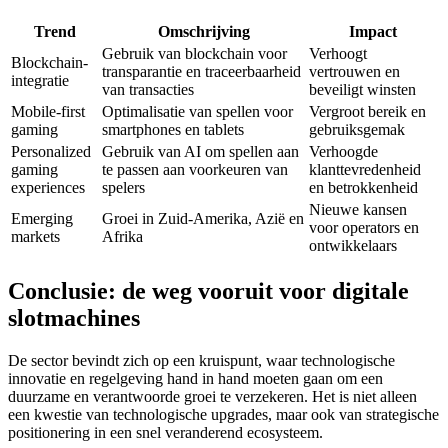
Trend
Omschrijving
Impact
Gebruik van blockchain voor
Verhoogt
Blockchain-
transparantie en traceerbaarheid
vertrouwen en
integratie
van transacties
beveiligt winsten
Mobile-first
Optimalisatie van spellen voor
Vergroot bereik en
gaming
smartphones en tablets
gebruiksgemak
Personalized
Gebruik van AI om spellen aan
Verhoogde
gaming
te passen aan voorkeuren van
klanttevredenheid
experiences
spelers
en betrokkenheid
Nieuwe kansen
Emerging
Groei in Zuid-Amerika, Azië en
voor operators en
markets
Afrika
ontwikkelaars
Conclusie: de weg vooruit voor digitale
slotmachines
De sector bevindt zich op een kruispunt, waar technologische
innovatie en regelgeving hand in hand moeten gaan om een
duurzame en verantwoorde groei te verzekeren. Het is niet alleen
een kwestie van technologische upgrades, maar ook van strategische
positionering in een snel veranderend ecosysteem.