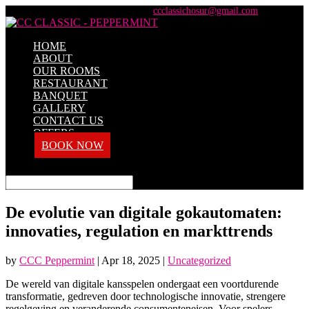
+91 98428 61100 / +91 73737 71101
ccclassichosur@gmail.com
HOME
ABOUT
OUR ROOMS
RESTAURANT
BANQUET
GALLERY
CONTACT US
OFFERS
BOOK NOW
Select Page
De evolutie van digitale gokautomaten:
innovaties, regulation en markttrends
by
CCC Peppermint
|
Apr 18, 2025
|
Uncategorized
De wereld van digitale kansspelen ondergaat een voortdurende
transformatie, gedreven door technologische innovatie, strengere
regelgeving en veranderende consumenteneisen. Voor spelers,