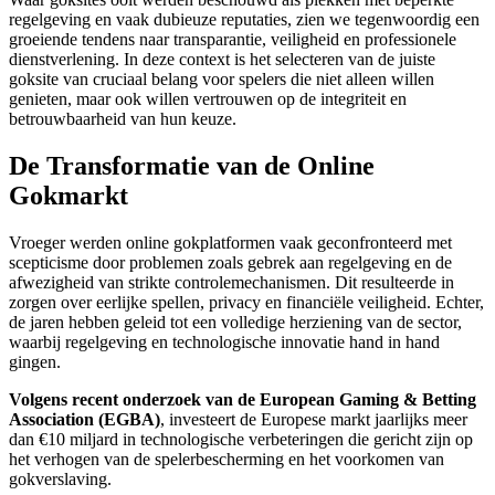
regelgeving en vaak dubieuze reputaties, zien we tegenwoordig een
groeiende tendens naar transparantie, veiligheid en professionele
dienstverlening. In deze context is het selecteren van de juiste
goksite van cruciaal belang voor spelers die niet alleen willen
genieten, maar ook willen vertrouwen op de integriteit en
betrouwbaarheid van hun keuze.
De Transformatie van de Online
Gokmarkt
Vroeger werden online gokplatformen vaak geconfronteerd met
scepticisme door problemen zoals gebrek aan regelgeving en de
afwezigheid van strikte controlemechanismen. Dit resulteerde in
zorgen over eerlijke spellen, privacy en financiële veiligheid. Echter,
de jaren hebben geleid tot een volledige herziening van de sector,
waarbij regelgeving en technologische innovatie hand in hand
gingen.
Volgens recent onderzoek van de European Gaming & Betting
Association (EGBA)
, investeert de Europese markt jaarlijks meer
dan
€10 miljard
in technologische verbeteringen die gericht zijn op
het verhogen van de spelerbescherming en het voorkomen van
gokverslaving.