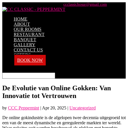
+91 98428 61100 / +91 73737 71101
ccclassichosur@gmail.com
HOME
ABOUT
OUR ROOMS
RESTAURANT
BANQUET
GALLERY
CONTACT US
OFFERS
BOOK NOW
Select Page
De Evolutie van Online Gokken: Van
Innovatie tot Vertrouwen
by
CCC Peppermint
|
Apr 20, 2025
|
Uncategorized
De online gokindustrie is de afgelopen twee decennia uitgegroeid tot
een van de meest dynamische en gereguleerde markten ter wereld.
Waar goksites ooit werden beschouwd als plekken met beperkte