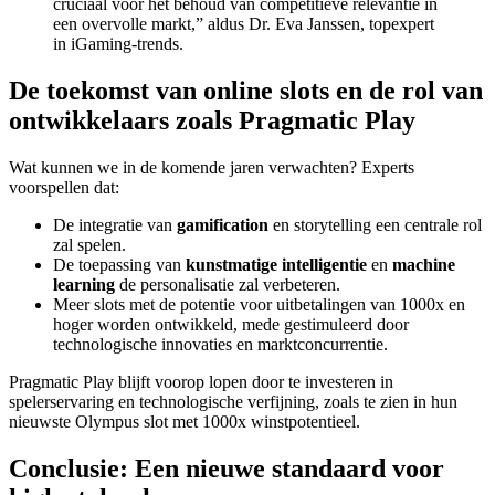
cruciaal voor het behoud van competitieve relevantie in
een overvolle markt,” aldus Dr. Eva Janssen, topexpert
in iGaming-trends.
De toekomst van online slots en de rol van
ontwikkelaars zoals Pragmatic Play
Wat kunnen we in de komende jaren verwachten? Experts
voorspellen dat:
De integratie van
gamification
en storytelling een centrale rol
zal spelen.
De toepassing van
kunstmatige intelligentie
en
machine
learning
de personalisatie zal verbeteren.
Meer slots met de potentie voor uitbetalingen van 1000x en
hoger worden ontwikkeld, mede gestimuleerd door
technologische innovaties en marktconcurrentie.
Pragmatic Play blijft voorop lopen door te investeren in
spelerservaring en technologische verfijning, zoals te zien in hun
nieuwste Olympus slot met 1000x winstpotentieel.
Conclusie: Een nieuwe standaard voor