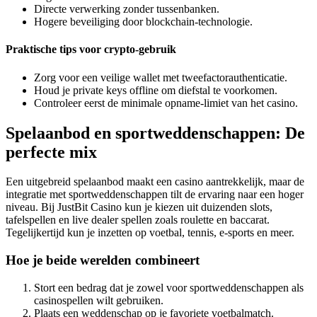
Directe verwerking zonder tussenbanken.
Hogere beveiliging door blockchain‑technologie.
Praktische tips voor crypto‑gebruik
Zorg voor een veilige wallet met tweefactorauthenticatie.
Houd je private keys offline om diefstal te voorkomen.
Controleer eerst de minimale opname‑limiet van het casino.
Spelaanbod en sportweddenschappen: De
perfecte mix
Een uitgebreid spelaanbod maakt een casino aantrekkelijk, maar de
integratie met sportweddenschappen tilt de ervaring naar een hoger
niveau. Bij JustBit Casino kun je kiezen uit duizenden slots,
tafelspellen en live dealer spellen zoals roulette en baccarat.
Tegelijkertijd kun je inzetten op voetbal, tennis, e‑sports en meer.
Hoe je beide werelden combineert
Stort een bedrag dat je zowel voor sportweddenschappen als
casinospellen wilt gebruiken.
Plaats een weddenschap op je favoriete voetbalmatch.