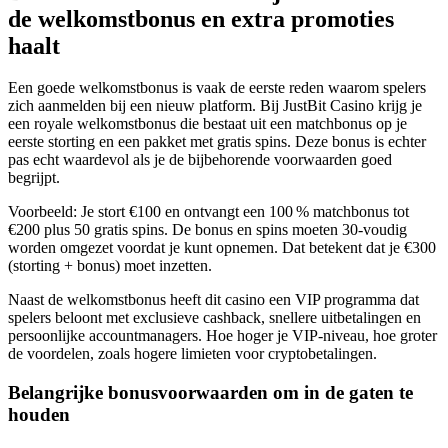
de welkomstbonus en extra promoties
haalt
Een goede welkomstbonus is vaak de eerste reden waarom spelers
zich aanmelden bij een nieuw platform. Bij JustBit Casino krijg je
een royale welkomstbonus die bestaat uit een matchbonus op je
eerste storting en een pakket met gratis spins. Deze bonus is echter
pas echt waardevol als je de bijbehorende voorwaarden goed
begrijpt.
Voorbeeld: Je stort €100 en ontvangt een 100 % matchbonus tot
€200 plus 50 gratis spins. De bonus en spins moeten 30‑voudig
worden omgezet voordat je kunt opnemen. Dat betekent dat je €300
(storting + bonus) moet inzetten.
Naast de welkomstbonus heeft dit casino een VIP programma dat
spelers beloont met exclusieve cashback, snellere uitbetalingen en
persoonlijke accountmanagers. Hoe hoger je VIP‑niveau, hoe groter
de voordelen, zoals hogere limieten voor cryptobetalingen.
Belangrijke bonusvoorwaarden om in de gaten te
houden