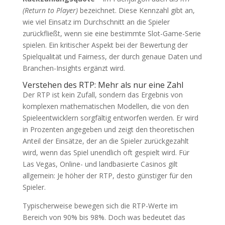
(Return to Player)
bezeichnet. Diese Kennzahl gibt an,
wie viel Einsatz im Durchschnitt an die Spieler
zurückfließt, wenn sie eine bestimmte Slot-Game-Serie
spielen. Ein kritischer Aspekt bei der Bewertung der
Spielqualität und Fairness, der durch genaue Daten und
Branchen-Insights ergänzt wird.
Verstehen des RTP: Mehr als nur eine Zahl
Der RTP ist kein Zufall, sondern das Ergebnis von
komplexen mathematischen Modellen, die von den
Spieleentwicklern sorgfältig entworfen werden. Er wird
in Prozenten angegeben und zeigt den theoretischen
Anteil der Einsätze, der an die Spieler zurückgezahlt
wird, wenn das Spiel unendlich oft gespielt wird. Für
Las Vegas, Online- und landbasierte Casinos gilt
allgemein: Je höher der RTP, desto günstiger für den
Spieler.
Typischerweise bewegen sich die RTP-Werte im
Bereich von 90% bis 98%. Doch was bedeutet das