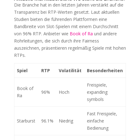
Die Branche hat in den letzten Jahren verstärkt auf die
Transparenz bei RTP-Werten gesetzt. Laut aktuellen
Studien bieten die führenden Plattformen eine
Bandbreite von Slot-Spielen mit einem
Durchschnitt
von 96% RTP
. Anbieter wie
Book of Ra
und andere
Rohrleitungen, die sich durch ihre Fairness
auszeichnen, präsentieren regelmäßig Spiele mit hohen
RTPs.
Spiel
RTP
Volatilität
Besonderheiten
Freispiele,
Book of
96%
Hoch
expanding
Ra
symbols
Fast Freispiele,
Starburst
96.1%
Niedrig
einfache
Bedienung