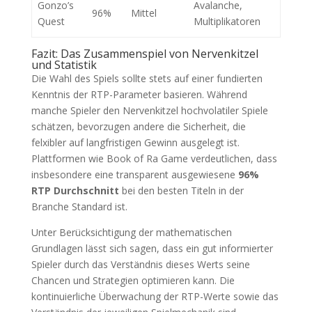
Gonzo’s
Avalanche,
96%
Mittel
Quest
Multiplikatoren
Fazit: Das Zusammenspiel von Nervenkitzel
und Statistik
Die Wahl des Spiels sollte stets auf einer fundierten
Kenntnis der RTP-Parameter basieren. Während
manche Spieler den Nervenkitzel hochvolatiler Spiele
schätzen, bevorzugen andere die Sicherheit, die
felxibler auf langfristigen Gewinn ausgelegt ist.
Plattformen wie Book of Ra Game verdeutlichen, dass
insbesondere eine transparent ausgewiesene
96%
RTP Durchschnitt
bei den besten Titeln in der
Branche Standard ist.
Unter Berücksichtigung der mathematischen
Grundlagen lässt sich sagen, dass ein gut informierter
Spieler durch das Verständnis dieses Werts seine
Chancen und Strategien optimieren kann. Die
kontinuierliche Überwachung der RTP-Werte sowie das