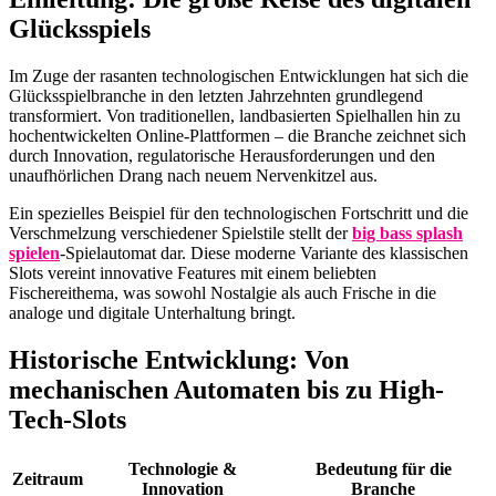
Glücksspiels
Im Zuge der rasanten technologischen Entwicklungen hat sich die
Glücksspielbranche in den letzten Jahrzehnten grundlegend
transformiert. Von traditionellen, landbasierten Spielhallen hin zu
hochentwickelten Online-Plattformen – die Branche zeichnet sich
durch Innovation, regulatorische Herausforderungen und den
unaufhörlichen Drang nach neuem Nervenkitzel aus.
Ein spezielles Beispiel für den technologischen Fortschritt und die
Verschmelzung verschiedener Spielstile stellt der
big bass splash
spielen
-Spielautomat dar. Diese moderne Variante des klassischen
Slots vereint innovative Features mit einem beliebten
Fischereithema, was sowohl Nostalgie als auch Frische in die
analoge und digitale Unterhaltung bringt.
Historische Entwicklung: Von
mechanischen Automaten bis zu High-
Tech-Slots
Technologie &
Bedeutung für die
Zeitraum
Innovation
Branche