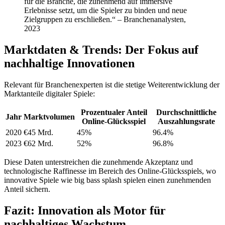
für die Branche, die zunehmend auf immersive
Erlebnisse setzt, um die Spieler zu binden und neue
Zielgruppen zu erschließen.“ – Branchenanalysten,
2023
Marktdaten & Trends: Der Fokus auf
nachhaltige Innovationen
Relevant für Branchenexperten ist die stetige Weiterentwicklung der
Marktanteile digitaler Spiele:
Prozentualer Anteil
Durchschnittliche
Jahr
Marktvolumen
Online-Glücksspiel
Auszahlungsrate
2020
€45 Mrd.
45%
96.4%
2023
€62 Mrd.
52%
96.8%
Diese Daten unterstreichen die zunehmende Akzeptanz und
technologische Raffinesse im Bereich des Online-Glücksspiels, wo
innovative Spiele wie big bass splash spielen einen zunehmenden
Anteil sichern.
Fazit: Innovation als Motor für
nachhaltiges Wachstum