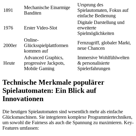
Ursprung des
Mechanische Einarmige
1891
Spielautomaten, Fokus auf
Banditen
einfache Bedienung
Digitale Darstellung und
1976
Erster Video-Slot
erweiterte
Spielmöglichkeiten
Online-
Fernzugriff, globaler Markt,
2000er
Glücksspielplattformen
neue Chancen
kommen auf
Advanced Graphics,
Immersive Wohlfühlwelten
Heute
progressive Jackpots,
& personalisierte
Mobile Gaming
Spielerfahrungen
Technische Merkmale populärer
Spielautomaten: Ein Blick auf
Innovationen
Die heutigen Spielautomaten sind wesentlich mehr als einfache
Glücksmaschinen. Sie integrieren komplexe Programmiertechniken,
um sowohl die Fairness als auch die Spannung zu maximieren. Key-
Features umfassen: