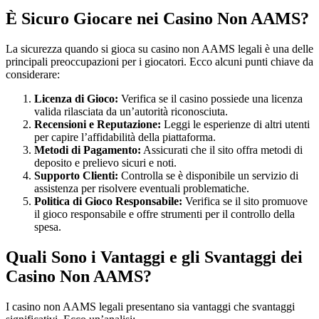
È Sicuro Giocare nei Casino Non AAMS?
La sicurezza quando si gioca su casino non AAMS legali è una delle
principali preoccupazioni per i giocatori. Ecco alcuni punti chiave da
considerare:
Licenza di Gioco:
Verifica se il casino possiede una licenza
valida rilasciata da un’autorità riconosciuta.
Recensioni e Reputazione:
Leggi le esperienze di altri utenti
per capire l’affidabilità della piattaforma.
Metodi di Pagamento:
Assicurati che il sito offra metodi di
deposito e prelievo sicuri e noti.
Supporto Clienti:
Controlla se è disponibile un servizio di
assistenza per risolvere eventuali problematiche.
Politica di Gioco Responsabile:
Verifica se il sito promuove
il gioco responsabile e offre strumenti per il controllo della
spesa.
Quali Sono i Vantaggi e gli Svantaggi dei
Casino Non AAMS?
I casino non AAMS legali presentano sia vantaggi che svantaggi