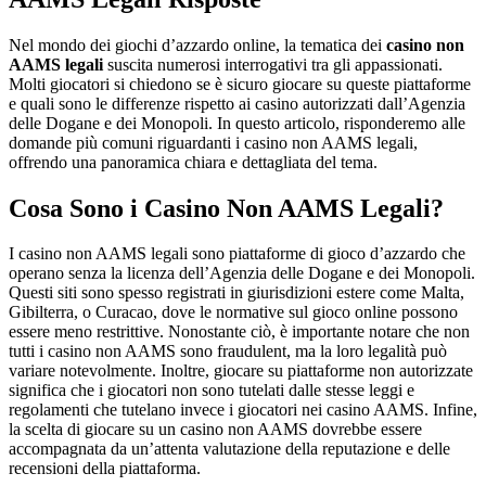
Nel mondo dei giochi d’azzardo online, la tematica dei
casino non
AAMS legali
suscita numerosi interrogativi tra gli appassionati.
Molti giocatori si chiedono se è sicuro giocare su queste piattaforme
e quali sono le differenze rispetto ai casino autorizzati dall’Agenzia
delle Dogane e dei Monopoli. In questo articolo, risponderemo alle
domande più comuni riguardanti i casino non AAMS legali,
offrendo una panoramica chiara e dettagliata del tema.
Cosa Sono i Casino Non AAMS Legali?
I casino non AAMS legali sono piattaforme di gioco d’azzardo che
operano senza la licenza dell’Agenzia delle Dogane e dei Monopoli.
Questi siti sono spesso registrati in giurisdizioni estere come Malta,
Gibilterra, o Curacao, dove le normative sul gioco online possono
essere meno restrittive. Nonostante ciò, è importante notare che non
tutti i casino non AAMS sono fraudulent, ma la loro legalità può
variare notevolmente. Inoltre, giocare su piattaforme non autorizzate
significa che i giocatori non sono tutelati dalle stesse leggi e
regolamenti che tutelano invece i giocatori nei casino AAMS. Infine,
la scelta di giocare su un casino non AAMS dovrebbe essere
accompagnata da un’attenta valutazione della reputazione e delle
recensioni della piattaforma.