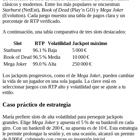
clásicos y modernos. Entre los más populares se encuentran
Starburst
(NetEnt),
Book of Dead
(Play’n GO) y
Mega Joker
(Evolution). Cada juego muestra una tabla de pagos clara y un
porcentaje de RTP verificado.
A continuación, una tabla comparativa de tres slots destacados:
Slot
RTP
Volatilidad
Jackpot máximo
Starburst
96.1 %
Baja
5 000 €
Book of Dead
96.5 %
Media
10 000 €
Mega Joker
99.0 %
Alta
250 000 €
Los jackpots progresivos, como el de
Mega Joker
, pueden cambiar
la vida de un jugador en una sola jugada. La clave está en
seleccionar juegos con RTP alto y volatilidad que se ajuste a tu
estilo.
Caso práctico de estrategia
María prefiere slots de alta volatilidad para perseguir jackpots
grandes. Elige
Mega Joker
y apuesta el 5 % de su bankroll en cada
giro. Con un bankroll de 200 €, su apuesta es de 10 €. Esta estrategia
le permite prolongar la sesión y, en una ocasión, alcanzó un premio
de 8 000 €, cubriendo con creces su inversión inicial.