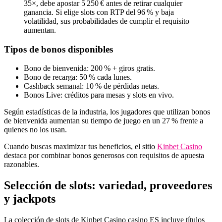
35×, debe apostar 5 250 € antes de retirar cualquier
ganancia. Si elige slots con RTP del 96 % y baja
volatilidad, sus probabilidades de cumplir el requisito
aumentan.
Tipos de bonos disponibles
Bono de bienvenida: 200 % + giros gratis.
Bono de recarga: 50 % cada lunes.
Cashback semanal: 10 % de pérdidas netas.
Bonos Live: créditos para mesas y slots en vivo.
Según estadísticas de la industria, los jugadores que utilizan bonos
de bienvenida aumentan su tiempo de juego en un 27 % frente a
quienes no los usan.
Cuando buscas maximizar tus beneficios, el sitio
Kinbet Casino
destaca por combinar bonos generosos con requisitos de apuesta
razonables.
Selección de slots: variedad, proveedores
y jackpots
La colección de slots de Kinbet Casino casino ES incluye títulos