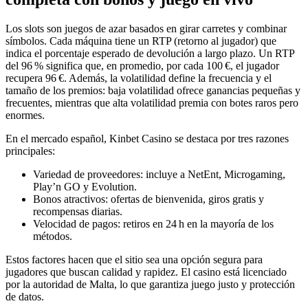
Los slots son juegos de azar basados en girar carretes y combinar
símbolos. Cada máquina tiene un RTP (retorno al jugador) que
indica el porcentaje esperado de devolución a largo plazo. Un RTP
del 96 % significa que, en promedio, por cada 100 €, el jugador
recupera 96 €. Además, la volatilidad define la frecuencia y el
tamaño de los premios: baja volatilidad ofrece ganancias pequeñas y
frecuentes, mientras que alta volatilidad premia con botes raros pero
enormes.
En el mercado español, Kinbet Casino se destaca por tres razones
principales:
Variedad de proveedores: incluye a NetEnt, Microgaming,
Play’n GO y Evolution.
Bonos atractivos: ofertas de bienvenida, giros gratis y
recompensas diarias.
Velocidad de pagos: retiros en 24 h en la mayoría de los
métodos.
Estos factores hacen que el sitio sea una opción segura para
jugadores que buscan calidad y rapidez. El casino está licenciado
por la autoridad de Malta, lo que garantiza juego justo y protección
de datos.