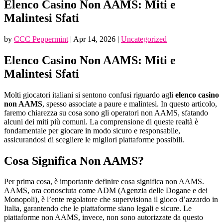
Elenco Casino Non AAMS: Miti e
Malintesi Sfati
by
CCC Peppermint
|
Apr 14, 2026
|
Uncategorized
Elenco Casino Non AAMS: Miti e
Malintesi Sfati
Molti giocatori italiani si sentono confusi riguardo agli
elenco casino
non AAMS
, spesso associate a paure e malintesi. In questo articolo,
faremo chiarezza su cosa sono gli operatori non AAMS, sfatando
alcuni dei miti più comuni. La comprensione di queste realtà è
fondamentale per giocare in modo sicuro e responsabile,
assicurandosi di scegliere le migliori piattaforme possibili.
Cosa Significa Non AAMS?
Per prima cosa, è importante definire cosa significa non AAMS.
AAMS, ora conosciuta come ADM (Agenzia delle Dogane e dei
Monopoli), è l’ente regolatore che supervisiona il gioco d’azzardo in
Italia, garantendo che le piattaforme siano legali e sicure. Le
piattaforme non AAMS, invece, non sono autorizzate da questo