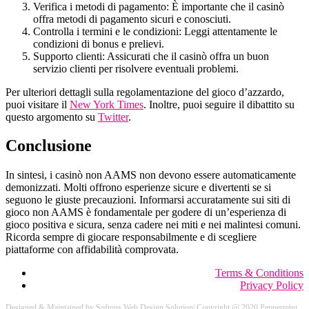
Verifica i metodi di pagamento: È importante che il casinò
offra metodi di pagamento sicuri e conosciuti.
Controlla i termini e le condizioni: Leggi attentamente le
condizioni di bonus e prelievi.
Supporto clienti: Assicurati che il casinò offra un buon
servizio clienti per risolvere eventuali problemi.
Per ulteriori dettagli sulla regolamentazione del gioco d’azzardo,
puoi visitare il
New York Times
. Inoltre, puoi seguire il dibattito su
questo argomento su
Twitter
.
Conclusione
In sintesi, i casinò non AAMS non devono essere automaticamente
demonizzati. Molti offrono esperienze sicure e divertenti se si
seguono le giuste precauzioni. Informarsi accuratamente sui siti di
gioco non AAMS è fondamentale per godere di un’esperienza di
gioco positiva e sicura, senza cadere nei miti e nei malintesi comuni.
Ricorda sempre di giocare responsabilmente e di scegliere
piattaforme con affidabilità comprovata.
Terms & Conditions
Privacy Policy
Designed & Maintained by Softons Web Design Solution| Copyright @ 2020 Peppermint