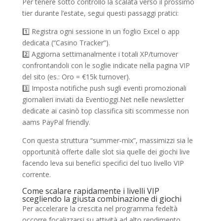
Per tenere sotto controllo la scalata verso il prossimo
tier durante l’estate, segui questi passaggi pratici:
1️⃣ Registra ogni sessione in un foglio Excel o app
dedicata (“Casino Tracker”).
2️⃣ Aggiorna settimanalmente i totali XP/turnover
confrontandoli con le soglie indicate nella pagina VIP
del sito (es.: Oro = €15k turnover).
3️⃣ Imposta notifiche push sugli eventi promozionali
giornalieri inviati da Eventioggi.Net nelle newsletter
dedicate ai casinò top classifica siti scommesse non
aams PayPal friendly.
Con questa struttura “summer‑mix”, massimizzi sia le
opportunità offerte dalle slot sia quelle dei giochi live
facendo leva sui benefici specifici del tuo livello VIP
corrente.
Come scalare rapidamente i livelli VIP
scegliendo la giusta combinazione di giochi
Per accelerare la crescita nel programma fedeltà
occorre focalizzarsi su attività ad alto rendimento