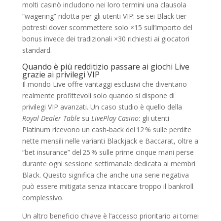
molti casinò includono nei loro termini una clausola
“wagering” ridotta per gli utenti VIP: se sei Black tier
potresti dover scommettere solo ×15 sull’importo del
bonus invece dei tradizionali ×30 richiesti ai giocatori
standard.
Quando è più redditizio passare ai giochi Live
grazie ai privilegi VIP
Il mondo Live offre vantaggi esclusivi che diventano
realmente profittevoli solo quando si dispone di
privilegi VIP avanzati. Un caso studio è quello della
Royal Dealer Table
su
LivePlay Casino
: gli utenti
Platinum ricevono un cash‑back del 12 % sulle perdite
nette mensili nelle varianti Blackjack e Baccarat, oltre a
“bet insurance” del 25 % sulle prime cinque mani perse
durante ogni sessione settimanale dedicata ai membri
Black. Questo significa che anche una serie negativa
può essere mitigata senza intaccare troppo il bankroll
complessivo.
Un altro beneficio chiave è l’accesso prioritario ai tornei