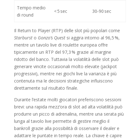
Tempo medio
< 5 sec
30‑90 sec
di round
Il Return to Player (RTP) delle slot più popolari come
Starburst
o
Gonzo’s Quest
si aggira intorno al 96,5 %,
mentre un tavolo live di roulette europea offre
tipicamente un RTP del 97,3 % grazie al margine
ridotto del banco. Tuttavia la volatilità delle slot può
generare vincite occasionali molto elevate (jackpot
progressivi), mentre nei giochi live la varianza è più
contenuta ma le decisioni strategiche influiscono
direttamente sul risultato finale.
Durante l’estate molti giocatori preferiscono sessioni
brevi: una rapida mezz’ora di slot ad alta volatilità può
produrre un picco di adrenalina, mentre una serata più
lunga al tavolo live permette di gestire meglio il
bankroll grazie alla possibilità di osservare il dealer e
adattare le puntate in tempo reale. La chiave è capire