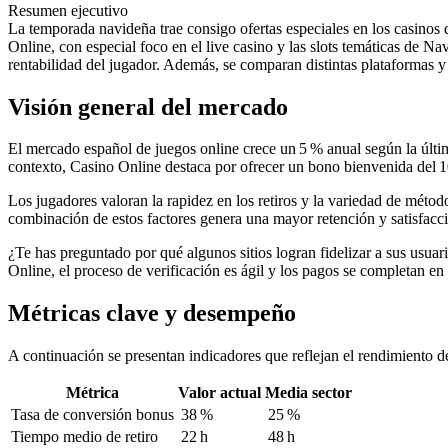
Resumen ejecutivo
La temporada navideña trae consigo ofertas especiales en los casinos
Online, con especial foco en el live casino y las slots temáticas de Na
rentabilidad del jugador. Además, se comparan distintas plataformas y
Visión general del mercado
El mercado español de juegos online crece un 5 % anual según la últi
contexto, Casino Online destaca por ofrecer un bono bienvenida del 1
Los jugadores valoran la rapidez en los retiros y la variedad de métod
combinación de estos factores genera una mayor retención y satisfacció
¿Te has preguntado por qué algunos sitios logran fidelizar a sus usuari
Online, el proceso de verificación es ágil y los pagos se completan en
Métricas clave y desempeño
A continuación se presentan indicadores que reflejan el rendimiento 
Métrica
Valor actual
Media sector
Tasa de conversión bonus
38 %
25 %
Tiempo medio de retiro
22 h
48 h