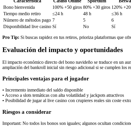
Característica
Casino Online
Sportium
Betw
Bono bienvenida
100% +50 giros
80% +30 giros
120% +20 
Tiempo medio retiro
≤24 h
48 h
≤36 h
Número de métodos pago
7
5
6
Disponibilidad live casino
Sí
No
Sí
Pro Tip:
Si buscas rapidez en tus retiros, prioriza plataformas que 
Evaluación del impacto y oportunidades
El impacto económico directo del bono navideño se traduce en un aumen
ampliación del bankroll inicial sin riesgo adicional si se cumplen los 
Principales ventajas para el jugador
• Incremento inmediato del saldo disponible
• Acceso a slots temáticas con alta volatilidad y jackpots atractivos
• Posibilidad de jugar al live casino con crupieres reales sin coste extr
Riesgos a considerar
Important: No todos los bonos son iguales; algunos ocultan condiciones 