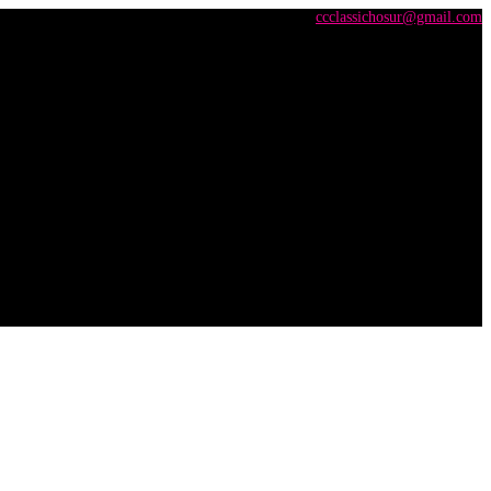
+91 98428 61100 / +91 73737 71101
ccclassichosur@gmail.com