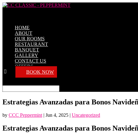
HOME
ABOUT
OUR ROOMS
RESTAURANT
BANQUET
GALLERY
CONTACT US
OFFERS
BOOK NOW
Select Page
Estrategias Avanzadas para Bonos Navideñ
by
CCC Peppermint
|
Jun 4, 2025
|
Uncategorized
Estrategias Avanzadas para Bonos Navideñ