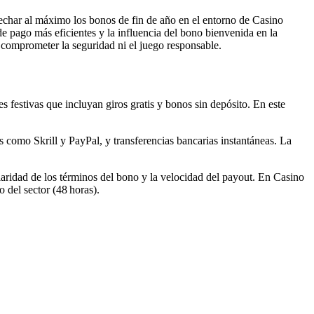
echar al máximo los bonos de fin de año en el entorno de Casino
 de pago más eficientes y la influencia del bono bienvenida en la
 comprometer la seguridad ni el juego responsable.
festivas que incluyan giros gratis y bonos sin depósito. En este
s como Skrill y PayPal, y transferencias bancarias instantáneas. La
 claridad de los términos del bono y la velocidad del payout. En Casino
 del sector (48 horas).