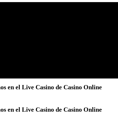
os en el Live Casino de Casino Online
os en el Live Casino de Casino Online