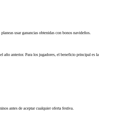
 planeas usar ganancias obtenidas con bonos navideños.
año anterior. Para los jugadores, el beneficio principal es la
inos antes de aceptar cualquier oferta festiva.