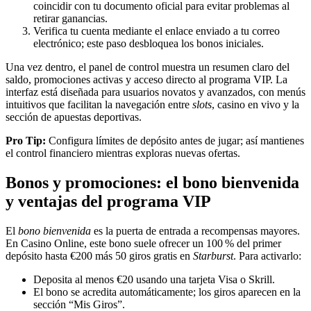
coincidir con tu documento oficial para evitar problemas al
retirar ganancias.
Verifica tu cuenta mediante el enlace enviado a tu correo
electrónico; este paso desbloquea los bonos iniciales.
Una vez dentro, el panel de control muestra un resumen claro del
saldo, promociones activas y acceso directo al programa VIP. La
interfaz está diseñada para usuarios novatos y avanzados, con menús
intuitivos que facilitan la navegación entre
slots
, casino en vivo y la
sección de apuestas deportivas.
Pro Tip:
Configura límites de depósito antes de jugar; así mantienes
el control financiero mientras exploras nuevas ofertas.
Bonos y promociones: el bono bienvenida
y ventajas del programa VIP
El
bono bienvenida
es la puerta de entrada a recompensas mayores.
En Casino Online, este bono suele ofrecer un 100 % del primer
depósito hasta €200 más 50 giros gratis en
Starburst
. Para activarlo:
Deposita al menos €20 usando una tarjeta Visa o Skrill.
El bono se acredita automáticamente; los giros aparecen en la
sección “Mis Giros”.