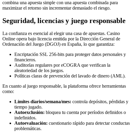
combina una apuesta simple con una apuesta combinada para
maximizar el retorno sin incrementar demasiado el riesgo.
Seguridad, licencias y juego responsable
La confianza es esencial al elegir una casa de apuestas. Casino
Online opera bajo licencia emitida por la Dirección General de
Ordenación del Juego (DGOJ) en España, lo que garantiza:
Encriptación SSL 256‑bits para proteger datos personales y
financieros.
Auditorías regulares por eCOGRA que verifican la
aleatoriedad de los juegos.
Políticas claras de prevención del lavado de dinero (AML).
En cuanto al juego responsable, la plataforma ofrece herramientas
como:
Límites diarios/semana/mes:
controla depósitos, pérdidas y
tiempo jugado.
Autoexclusión:
bloquea tu cuenta por períodos definidos o
indefinidos.
Autoevaluación:
cuestionario rápido para detectar conductas
problemáticas.