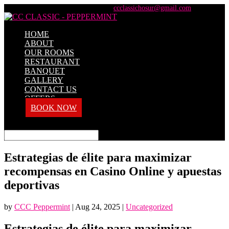
+91 98428 61100 / +91 73737 71101
ccclassichosur@gmail.com
HOME
ABOUT
OUR ROOMS
RESTAURANT
BANQUET
GALLERY
CONTACT US
OFFERS
BOOK NOW
Select Page
Estrategias de élite para maximizar
recompensas en Casino Online y apuestas
deportivas
by
CCC Peppermint
|
Aug 24, 2025
|
Uncategorized
Estrategias de élite para maximizar