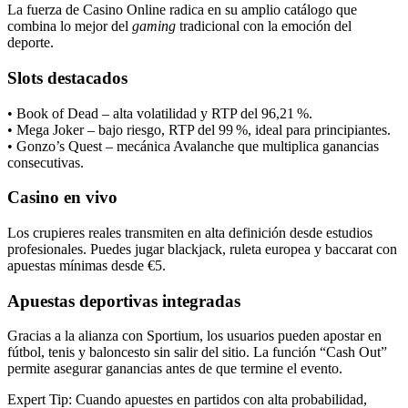
La fuerza de Casino Online radica en su amplio catálogo que
combina lo mejor del
gaming
tradicional con la emoción del
deporte.
Slots destacados
• Book of Dead – alta volatilidad y RTP del 96,21 %.
• Mega Joker – bajo riesgo, RTP del 99 %, ideal para principiantes.
• Gonzo’s Quest – mecánica Avalanche que multiplica ganancias
consecutivas.
Casino en vivo
Los crupieres reales transmiten en alta definición desde estudios
profesionales. Puedes jugar blackjack, ruleta europea y baccarat con
apuestas mínimas desde €5.
Apuestas deportivas integradas
Gracias a la alianza con Sportium, los usuarios pueden apostar en
fútbol, tenis y baloncesto sin salir del sitio. La función “Cash Out”
permite asegurar ganancias antes de que termine el evento.
Expert Tip: Cuando apuestes en partidos con alta probabilidad,