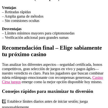
Ventajas
– Retiradas rápidas
– Amplia gama de métodos
– Sin comisiones ocultas
Desventajas
– Límites mínimos mayores para criptomonedas
– Verificación adicional para grandes sumas
Recomendación final – Elige sabiamente
tu próximo casino
Tras analizar los diferentes aspectos—seguridad certificada, bonos
competitivos, gran selección de juegos en vivo y pagos ágiles—
nuestro veredicto es claro. Para los jugadores que buscan combinar
ruleta relámpago emocionante con recompensas generosas,
Casino
Cirsa juegos
emerge como la mejor opción disponible hoy mismo.
Consejos rápidos para maximizar tu diversión
1️⃣ Establece límites diarios antes de iniciar sesión; juega
responsablemente.