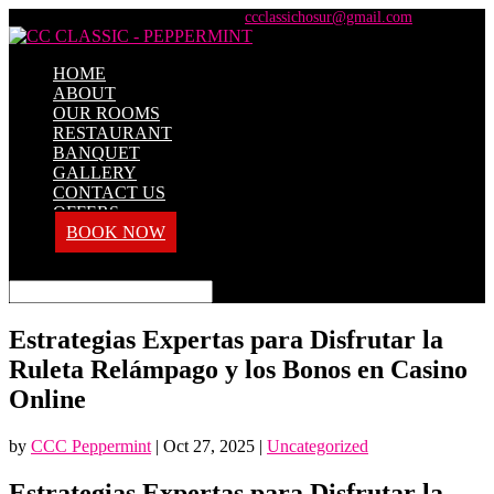
+91 98428 61100 / +91 73737 71101
ccclassichosur@gmail.com
HOME
ABOUT
OUR ROOMS
RESTAURANT
BANQUET
GALLERY
CONTACT US
OFFERS
BOOK NOW
Select Page
Estrategias Expertas para Disfrutar la
Ruleta Relámpago y los Bonos en Casino
Online
by
CCC Peppermint
|
Oct 27, 2025
|
Uncategorized
Estrategias Expertas para Disfrutar la