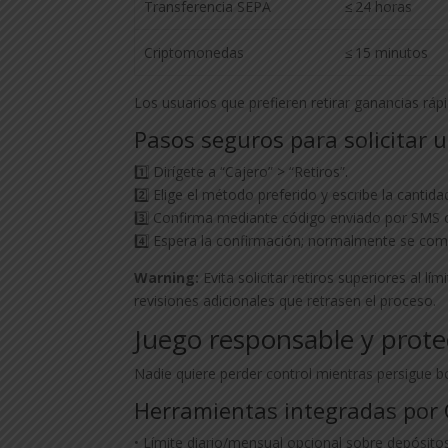
Transferencia SEPA
≤ 24 horas
Criptomonedas
≤ 15 minutos
Los usuarios que prefieren retirar ganancias rá
Pasos seguros para solicitar u
1️⃣ Dirígete a “Cajero” > “Retiros”.
2️⃣ Elige el método preferido y escribe la canti
3️⃣ Confirma mediante código enviado por SMS o
4️⃣ Espera la confirmación; normalmente se compl
Warning:
Evita solicitar retiros superiores al lí
revisiones adicionales que retrasen el proceso.
Juego responsable y prote
Nadie quiere perder control mientras persigue b
Herramientas integradas por 
• Límite diario/mensual opcional sobre depósitos