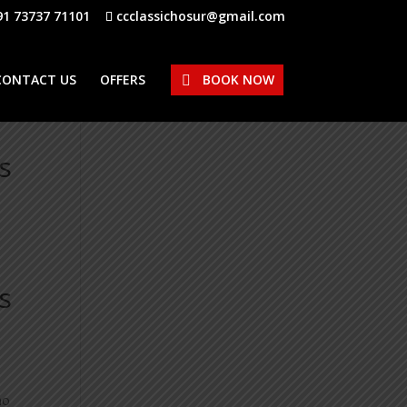
91 73737 71101
ccclassichosur@gmail.com
CONTACT US
OFFERS
BOOK NOW
s
s
e
no