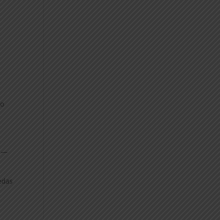
do
s —
edas