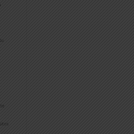
a
tu
rte
sitos