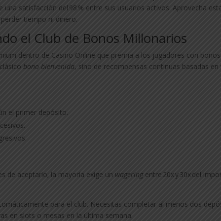
 una satisfacción del 98 % entre sus usuarios activos. Aprovecha est
n perder tiempo ni dinero.
do el Club de Bonos Millonarios
emium dentro de Casino Online que premia a los jugadores con bonos
 clásico
bono bienvenida
, sino de recompensas continuas basadas en 
n el primer depósito.
cesivos.
gresivos.
s de aceptarlo; la mayoría exige un
wagering
entre 20x y 30x del impo
utomáticamente para el club. Necesitas completar al menos dos depó
ras en slots o mesas en la última semana.