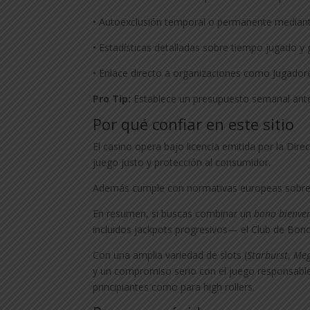
• Autoexclusión temporal o permanente mediante 
• Estadísticas detalladas sobre tiempo jugado y
• Enlace directo a organizaciones como Jugado
Pro Tip:
Establece un presupuesto semanal antes 
Por qué confiar en este sitio
El casino opera bajo licencia emitida por la Di
juego justo y protección al consumidor.
Además cumple con normativas europeas sobre la
En resumen, si buscas combinar un
bono bienve
incluidos jackpots progresivos— el Club de Bono
Con una amplia variedad de slots (
Starburst
,
Meg
y un compromiso serio con el juego responsable
principiantes como para high rollers.