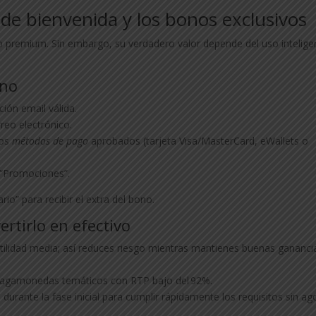
e bienvenida y los bonos exclusivos
ub premium. Sin embargo, su verdadero valor depende del uso intelige
ono
ción email válida.
reo electrónico.
los
métodos de pago
aprobados (tarjeta Visa/MasterCard, eWallets o
 “Promociones”.
rio” para recibir el extra del bono.
rtirlo en efectivo
atilidad media; así reduces riesgo mientras mantienes buenas gananci
tragamonedas temáticos con RTP bajo del 92%.
durante la fase inicial para cumplir rápidamente los requisitos sin ag