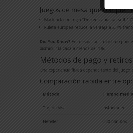
Juegos de mesa que compleme
Blackjack con regla “Dealer stands on soft 17”
Ruleta europea reduce la ventaja a 2,7% frent
Did You Know?
En mesas con límite bajo puedes
disminuir la casa a menos del‑1%.
Métodos de pago y retiros 
Una experiencia fluida depende tanto del juego 
Comparación rápida entre opc
Método
Tiempo medi
Tarjeta Visa
Instantáneo
Neteller
≤ 30 minutos