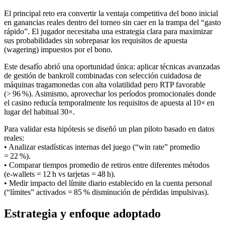
El principal reto era convertir la ventaja competitiva del bono inicial
en ganancias reales dentro del torneo sin caer en la trampa del “gasto
rápido”. El jugador necesitaba una estrategia clara para maximizar
sus probabilidades sin sobrepasar los requisitos de apuesta
(wagering) impuestos por el bono.
Este desafío abrió una oportunidad única: aplicar técnicas avanzadas
de gestión de bankroll combinadas con selección cuidadosa de
máquinas tragamonedas con alta volatilidad pero RTP favorable
(> 96 %). Asimismo, aprovechar los períodos promocionales donde
el casino reducía temporalmente los requisitos de apuesta al 10× en
lugar del habitual 30×​​.
Para validar esta hipótesis se diseñó un plan piloto basado en datos
reales:
• Analizar estadísticas internas del juego (“win rate” promedio
= 22 %).
• Comparar tiempos promedio de retiros entre diferentes métodos
(e‑wallets = 12 h vs tarjetas = 48 h).
• Medir impacto del límite diario establecido en la cuenta personal
(“límites” activados = 85 % disminución de pérdidas impulsivas).
Estrategia y enfoque adoptado