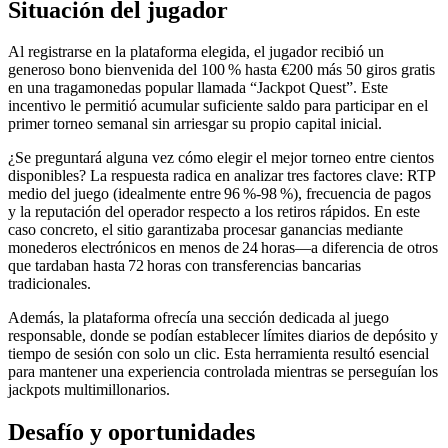
Situación del jugador
Al registrarse en la plataforma elegida, el jugador recibió un
generoso bono bienvenida del 100 % hasta €200 más 50 giros gratis
en una tragamonedas popular llamada “Jackpot Quest”. Este
incentivo le permitió acumular suficiente saldo para participar en el
primer torneo semanal sin arriesgar su propio capital inicial.
¿Se preguntará alguna vez cómo elegir el mejor torneo entre cientos
disponibles? La respuesta radica en analizar tres factores clave: RTP
medio del juego (idealmente entre 96 %‑98 %), frecuencia de pagos
y la reputación del operador respecto a los retiros rápidos. En este
caso concreto, el sitio garantizaba procesar ganancias mediante
monederos electrónicos en menos de 24 horas—a diferencia de otros
que tardaban hasta 72 horas con transferencias bancarias
tradicionales.
Además, la plataforma ofrecía una sección dedicada al juego
responsable, donde se podían establecer límites diarios de depósito y
tiempo de sesión con solo un clic. Esta herramienta resultó esencial
para mantener una experiencia controlada mientras se perseguían los
jackpots multimillonarios.
Desafío y oportunidades