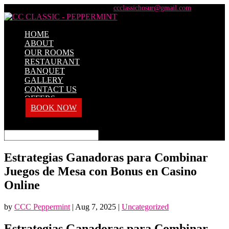
+91 98428 61100 / +91 73737 71101
ccclassichosur@gmail.com
HOME
ABOUT
OUR ROOMS
RESTAURANT
BANQUET
GALLERY
CONTACT US
OFFERS
BOOK NOW
Select Page
Estrategias Ganadoras para Combinar
Juegos de Mesa con Bonus en Casino
Online
by
CCC Peppermint
|
Aug 7, 2025
|
Uncategorized
Estrategias Ganadoras para Combinar