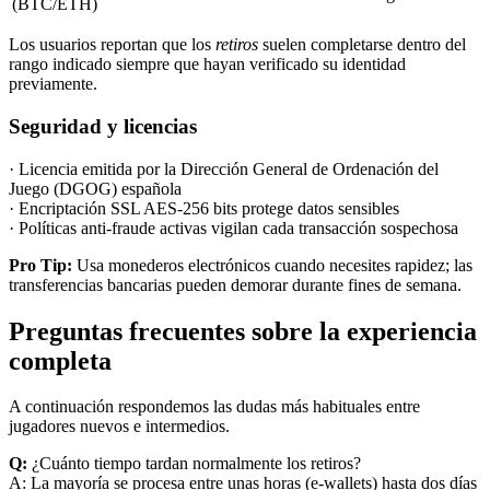
(BTC/ETH)
Los usuarios reportan que los
retiros
suelen completarse dentro del
rango indicado siempre que hayan verificado su identidad
previamente.
Seguridad y licencias
· Licencia emitida por la Dirección General de Ordenación del
Juego (DGOG) española
· Encriptación SSL AES‑256 bits protege datos sensibles
· Políticas anti‑fraude activas vigilan cada transacción sospechosa
Pro Tip:
Usa monederos electrónicos cuando necesites rapidez; las
transferencias bancarias pueden demorar durante fines de semana.
Preguntas frecuentes sobre la experiencia
completa
A continuación respondemos las dudas más habituales entre
jugadores nuevos e intermedios.
Q:
¿Cuánto tiempo tardan normalmente los retiros?
A: La mayoría se procesa entre unas horas (e‑wallets) hasta dos días