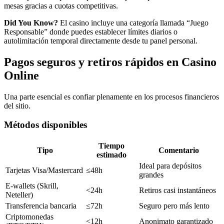
mesas gracias a cuotas competitivas.
Did You Know?
El casino incluye una categoría llamada “Juego
Responsable” donde puedes establecer límites diarios o
autolimitación temporal directamente desde tu panel personal.
Pagos seguros y retiros rápidos en Casino
Online
Una parte esencial es confiar plenamente en los procesos financieros
del sitio.
Métodos disponibles
Tiempo
Tipo
Comentario
estimado
Ideal para depósitos
Tarjetas Visa/Mastercard
≤48h
grandes
E‑wallets (Skrill,
<24h
Retiros casi instantáneos
Neteller)
Transferencia bancaria
≤72h
Seguro pero más lento
Criptomonedas
<12h
Anonimato garantizado