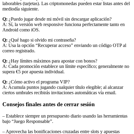
laborables (tarjetas). Las criptomonedas pueden estar listas antes del
mediodía siguiente.
Q:
¿Puedo jugar desde mi móvil sin descargar aplicación?
A: Sí, la versión web responsive funciona perfectamente tanto en
Android como iOS.
Q:
¿Qué hago si olvido mi contraseña?
A: Usa la opción “Recuperar acceso” enviando un código OTP al
correo registrado.
Q:
¿Hay límites máximos para apostar con bonos?
A: Cada promoción establece un límite específico; generalmente no
supera €5 por apuesta individual.
Q:
¿Cómo activo el programa VIP?
A: Acumula puntos jugando cualquier título elegible; al alcanzar
ciertos umbrales recibirás invitaciones automáticas vía email.
Consejos finales antes de cerrar sesión
– Establece siempre un presupuesto diario usando las herramientas
bajo “Juego Responsable”.
– Aprovecha las bonificaciones cruzadas entre slots y apuestas