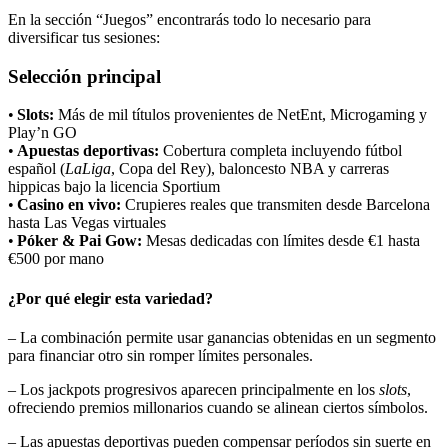
En la sección “Juegos” encontrarás todo lo necesario para
diversificar tus sesiones:
Selección principal
•
Slots:
Más de mil títulos provenientes de NetEnt, Microgaming y
Play’n GO
•
Apuestas deportivas:
Cobertura completa incluyendo fútbol
español (
LaLiga
, Copa del Rey), baloncesto NBA y carreras
hippicas bajo la licencia Sportium
•
Casino en vivo:
Crupieres reales que transmiten desde Barcelona
hasta Las Vegas virtuales
•
Póker & Pai Gow:
Mesas dedicadas con límites desde €1 hasta
€500 por mano
¿Por qué elegir esta variedad?
– La combinación permite usar ganancias obtenidas en un segmento
para financiar otro sin romper límites personales.
– Los jackpots progresivos aparecen principalmente en los
slots
,
ofreciendo premios millonarios cuando se alinean ciertos símbolos.
– Las apuestas deportivas pueden compensar períodos sin suerte en