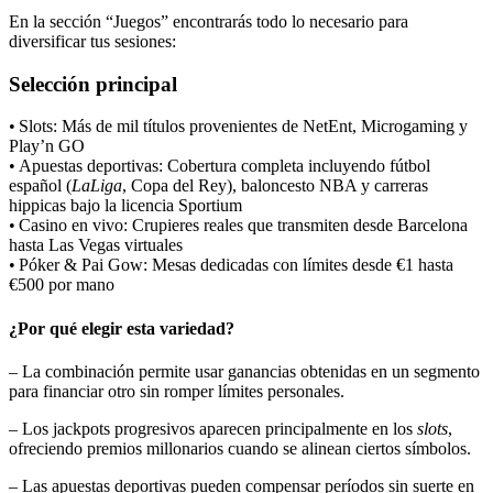
En la sección “Juegos” encontrarás todo lo necesario para
diversificar tus sesiones:
Selección principal
• Slots: Más de mil títulos provenientes de NetEnt, Microgaming y
Play’n GO
• Apuestas deportivas: Cobertura completa incluyendo fútbol
español (
LaLiga
, Copa del Rey), baloncesto NBA y carreras
hippicas bajo la licencia Sportium
• Casino en vivo: Crupieres reales que transmiten desde Barcelona
hasta Las Vegas virtuales
• Póker & Pai Gow: Mesas dedicadas con límites desde €1 hasta
€500 por mano
¿Por qué elegir esta variedad?
– La combinación permite usar ganancias obtenidas en un segmento
para financiar otro sin romper límites personales.
– Los jackpots progresivos aparecen principalmente en los
slots
,
ofreciendo premios millonarios cuando se alinean ciertos símbolos.
– Las apuestas deportivas pueden compensar períodos sin suerte en