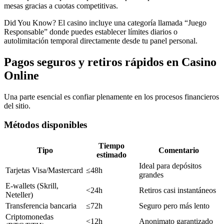
mesas gracias a cuotas competitivas.
Did You Know? El casino incluye una categoría llamada “Juego
Responsable” donde puedes establecer límites diarios o
autolimitación temporal directamente desde tu panel personal.
Pagos seguros y retiros rápidos en Casino
Online
Una parte esencial es confiar plenamente en los procesos financieros
del sitio.
Métodos disponibles
Tiempo
Tipo
Comentario
estimado
Ideal para depósitos
Tarjetas Visa/Mastercard
≤48h
grandes
E‑wallets (Skrill,
<24h
Retiros casi instantáneos
Neteller)
Transferencia bancaria
≤72h
Seguro pero más lento
Criptomonedas
<12h
Anonimato garantizado