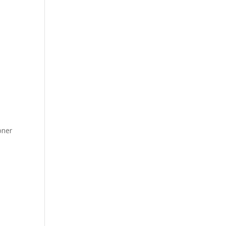
a
oner