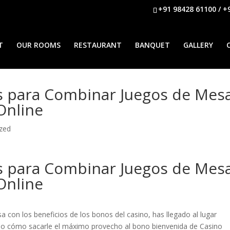
+91 98428 61100 / +
T
OUR ROOMS
RESTAURANT
BANQUET
GALLERY
s para Combinar Juegos de Mes
Online
zed
s para Combinar Juegos de Mes
Online
 con los beneficios de los bonos del casino, has llegado al lugar
paso cómo sacarle el máximo provecho al bono bienvenida de Casino