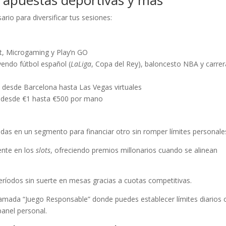
s, apuestas deportivas y más
rio para diversificar tus sesiones:
nt, Microgaming y Play’n GO
yendo fútbol español (
LaLiga
, Copa del Rey), baloncesto NBA y carre
en desde Barcelona hasta Las Vegas virtuales
s desde €1 hasta €500 por mano
das en un segmento para financiar otro sin romper límites personale
ente en los
slots
, ofreciendo premios millonarios cuando se alinean
íodos sin suerte en mesas gracias a cuotas competitivas.
lamada “Juego Responsable” donde puedes establecer límites diarios 
anel personal.