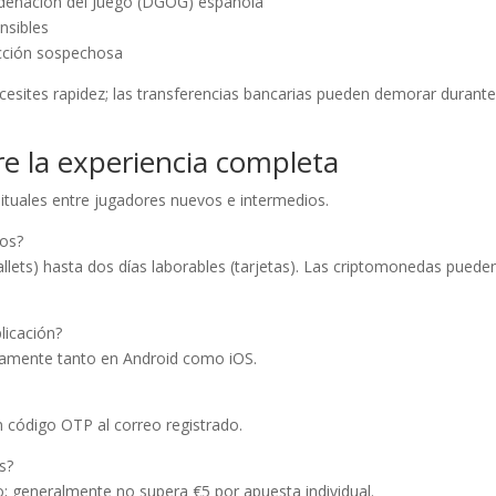
Ordenación del Juego (DGOG) española
nsibles
sacción sospechosa
esites rapidez; las transferencias bancarias pueden demorar durant
e la experiencia completa
tuales entre jugadores nuevos e intermedios.
ros?
llets) hasta dos días laborables (tarjetas). Las criptomonedas puede
licación?
ctamente tanto en Android como iOS.
 código OTP al correo registrado.
s?
o; generalmente no supera €5 por apuesta individual.