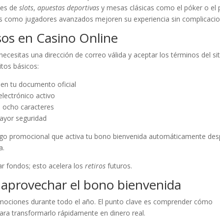
nes de
slots
,
apuestas deportivas
y mesas clásicas como el póker o el 
s como jugadores avanzados mejoren su experiencia sin complicacio
sos en Casino Online
ecesitas una dirección de correo válida y aceptar los términos del sit
itos básicos:
en tu documento oficial
lectrónico activo
s ocho caracteres
mayor seguridad
ódigo promocional que activa tu bono bienvenida automáticamente de
a.
rar fondos; esto acelera los
retiros
futuros.
o aprovechar el bono bienvenida
omociones durante todo el año. El punto clave es comprender cómo
 para transformarlo rápidamente en dinero real.