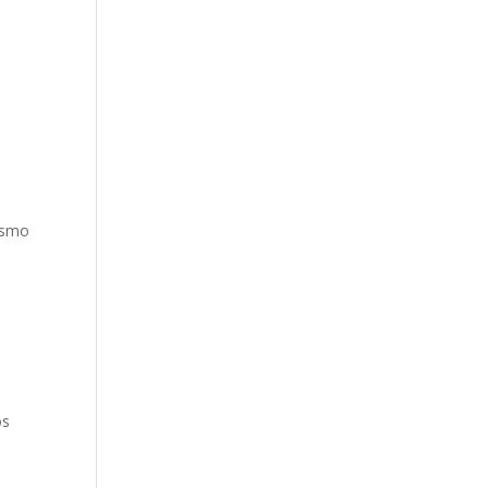
mismo
os