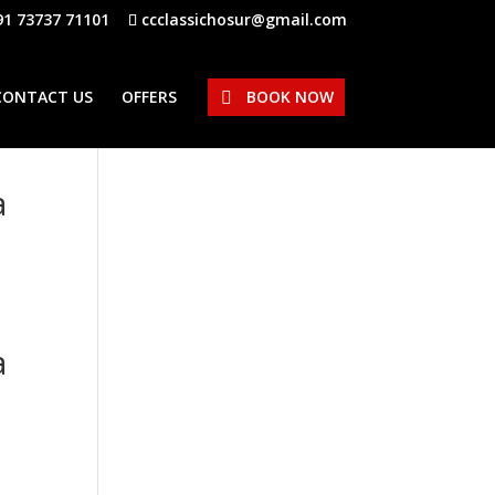
91 73737 71101
ccclassichosur@gmail.com
CONTACT US
OFFERS
BOOK NOW
a
a