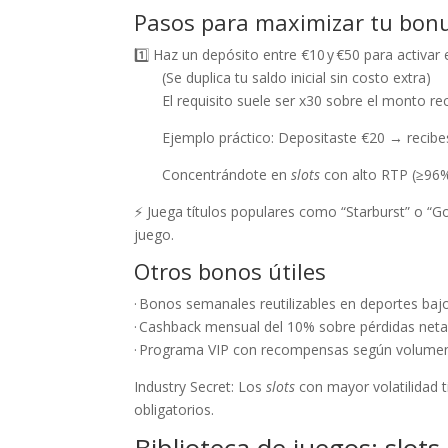
Pasos para maximizar tu bon
1️⃣ Haz un depósito entre €10 y €50 para activar
​ (Se duplica tu saldo inicial sin costo extra)
​ El requisito suele ser x30 sobre el monto re
​ Ejemplo práctico: Depositaste €20 → recibes
​ Concentrándote en
slots
con alto RTP (≥96%
​​⚡️ Juega títulos populares como “Starburst” o 
juego.
Otros bonos útiles
· Bonos semanales reutilizables en deportes ba
· Cashback mensual del 10% sobre pérdidas neta
· Programa VIP con recompensas según volume
Industry Secret: Los
slots
con mayor volatilidad 
obligatorios.