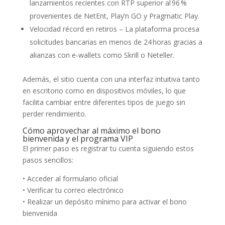
lanzamientos recientes con RTP superior al 96 %
provenientes de NetEnt, Play’n GO y Pragmatic Play.
Velocidad récord en retiros – La plataforma procesa
solicitudes bancarias en menos de 24 horas​ gracias a
alianzas con e‑wallets como Skrill o Neteller.
Además, el sitio cuenta con una interfaz intuitiva tanto
en escritorio como en dispositivos móviles, lo que
facilita cambiar entre diferentes tipos de juego sin
perder rendimiento.
Cómo aprovechar al máximo el bono
bienvenida y el programa VIP
El primer paso es registrar tu cuenta siguiendo estos
pasos sencillos:
• Acceder al formulario oficial
• Verificar tu correo electrónico
• Realizar un depósito mínimo para activar el bono
bienvenida