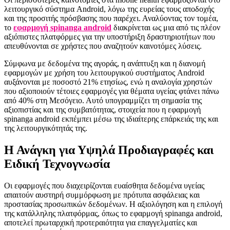
λειτουργικό σύστημα Android, λόγω της ευρείας τους αποδοχής
και της προσιτής πρόσβασης που παρέχει. Αναλύοντας τον τομέα,
το
εφαρμογή spinanga android
διακρίνεται ως μια από τις πλέον
αξιόπιστες πλατφόρμες για την υποστήριξη δραστηριοτήτων που
απευθύνονται σε χρήστες που αναζητούν καινοτόμες λύσεις.
Σύμφωνα με δεδομένα της αγοράς, η ανάπτυξη και η διανομή
εφαρμογών με χρήση του λειτουργικού συστήματος Android
αυξάνονται με ποσοστό 21% ετησίως, ενώ η αναλογία χρηστών
που αξιοποιούν τέτοιες εφαρμογές για θέματα υγείας φτάνει πάνω
από 40% στη Μεσόγειο. Αυτό υπογραμμίζει τη σημασία της
αξιοπιστίας και της συμβατότητας, στοιχεία που η εφαρμογή
spinanga android εκπέμπει μέσω της ιδιαίτερης επάρκειάς της και
της λειτουργικότητάς της.
Η Ανάγκη για Υψηλά Προδιαγραφές και
Ειδική Τεχνογνωσία
Οι εφαρμογές που διαχειρίζονται ευαίσθητα δεδομένα υγείας
απαιτούν αυστηρή συμμόρφωση με πρότυπα ασφάλειας και
προστασίας προσωπικών δεδομένων. Η αξιολόγηση και η επιλογή
της κατάλληλης πλατφόρμας, όπως το εφαρμογή spinanga android,
αποτελεί πρωταρχική προτεραιότητα για επαγγελματίες και