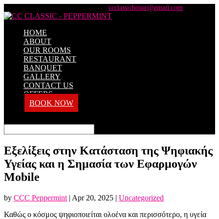
+91 98428 61100 / +91 73737 71101
ccclassichosur@gmail.com
HOME
ABOUT
OUR ROOMS
RESTAURANT
BANQUET
GALLERY
CONTACT US
OFFERS
BOOK NOW
Select Page
Εξελίξεις στην Κατάσταση της Ψηφιακής
Υγείας και η Σημασία των Εφαρμογών
Μobile
by
CCC Peppermint
|
Apr 20, 2025
|
Uncategorized
Καθώς ο κόσμος ψηφιοποιείται ολοένα και περισσότερο, η υγεία