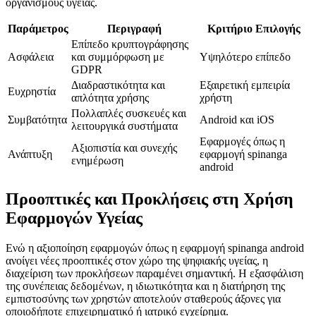
οργανισμούς υγείας.
Παράμετρος
Περιγραφή
Κριτήριο Επιλογής
Επίπεδο κρυπτογράφησης
Ασφάλεια
και συμμόρφωση με
Υψηλότερο επίπεδο
GDPR
Διαδραστικότητα και
Εξαιρετική εμπειρία
Ευχρηστία
απλότητα χρήσης
χρήστη
Πολλαπλές συσκευές και
Συμβατότητα
Android και iOS
λειτουργικά συστήματα
Εφαρμογές όπως η
Αξιοπιστία και συνεχής
Ανάπτυξη
εφαρμογή spinanga
ενημέρωση
android
Προοπτικές και Προκλήσεις στη Χρήση
Εφαρμογών Υγείας
Ενώ η αξιοποίηση εφαρμογών όπως η εφαρμογή spinanga android
ανοίγει νέες προοπτικές στον χώρο της ψηφιακής υγείας, η
διαχείριση των προκλήσεων παραμένει σημαντική. Η εξασφάλιση
της συνέπειας δεδομένων, η ιδιωτικότητα και η διατήρηση της
εμπιστοσύνης των χρηστών αποτελούν σταθερούς άξονες για
οποιοδήποτε επιχειρηματικό ή ιατρικό εγχείρημα.