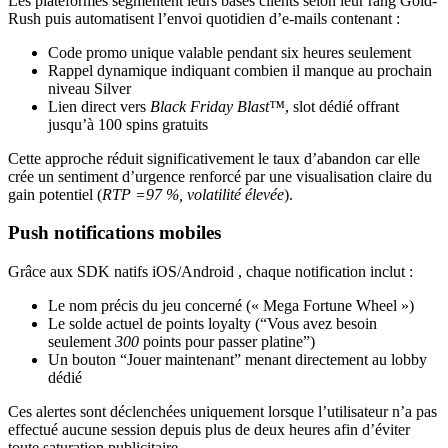
Les plateformes segmentent leurs bases clients selon leur rang Gold‐
Rush puis automatisent l’envoi quotidien d’e‑mails contenant :
Code promo unique valable pendant six heures seulement
Rappel dynamique indiquant combien il manque au prochain
niveau Silver
Lien direct vers
Black Friday Blast™
, slot dédié offrant
jusqu’à 100 spins gratuit­s
Cette approche réduit significativement le taux d’abandon car elle
crée un sentiment d’urgence renforcé par une visualisation claire du
gain potentiel (
RTP =97 %, volatilité élevée
).
Push notifications mobiles
Grâce aux SDK natifs iOS/Android , chaque notification inclut :
Le nom précis du jeu concerné («​ Mega Fortune Wheel »)
Le solde actuel de points loyalty (“Vous avez besoin
seulement
300
points pour passer platine”)
Un bouton “Jouer maintenant” menant directement au lobby
dédié
Ces alertes sont déclenchées uniquement lorsque l’utilisateur n’a pas
effectué aucune session depuis plus de deux heures afin d’éviter
toute saturation publicitaire.