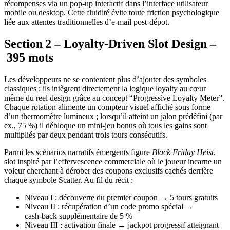
récompenses via un pop‑up interactif dans l’interface utilisateur
mobile ou desktop. Cette fluidité évite toute friction psychologique
liée aux attentes traditionnelles d’e‑mail post‑dépot.
Section 2 – Loyalty‑Driven Slot Design –
395 mots
Les développeurs ne se contentent plus d’ajouter des symboles
classiques ; ils intègrent directement la logique loyalty au cœur
même du reel design grâce au concept “Progressive Loyalty Meter”.
Chaque rotation alimente un compteur visuel affiché sous forme
d’un thermomètre lumineux ; lorsqu’il atteint un jalon prédéfini (par
ex., 75 %) il débloque un mini‐jeu bonus où tous les gains sont
multipliés par deux pendant trois tours consécutifs.
Parmi les scénarios narratifs émergents figure
Black Friday Heist
,
slot inspiré par l’effervescence commerciale où le joueur incarne un
voleur cherchant à dérober des coupons exclusifs cachés derrière
chaque symbole Scatter. Au fil du récit :
Niveau I : découverte du premier coupon → 5 tours gratuits
Niveau II : récupération d’un code promo spécial →
cash‑back supplémentaire de 5 %
Niveau III : activation finale → jackpot progressif atteignant