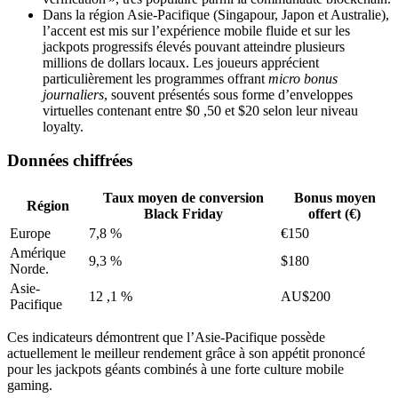
Dans la région Asie‑Pacifique (Singapour, Japon et Australie),
l’accent est mis sur l’expérience mobile fluide et sur les
jackpots progressifs élevés pouvant atteindre plusieurs
millions de dollars locaux. Les joueurs apprécient
particulièrement les programmes offrant
micro bonus
journaliers
, souvent présentés sous forme d’enveloppes
virtuelles contenant entre $0 ,50 et $20 selon leur niveau
loyalty.
Données chiffrées
Taux moyen de conversion
Bonus moyen
Région
Black Friday
offert (€)
Europe
7,8 %
€150
Amérique
9,3 %
$180
Norde.
Asie-
12 ,1 %
AU$200
Pacifique
Ces indicateurs démontrent que l’Asie-Pacifique possède
actuellement le meilleur rendement grâce à son appétit prononcé
pour les jackpots géants combinés à une forte culture mobile
gaming.