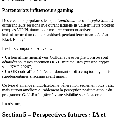
Partenariats influenceurs gaming
Des créateurs populaires tels que
LunaSlotsLive
ou
CryptoGamerX
diffusent leurs sessions live durant laquelle ils utilisent leurs propres
comptes VIP Platinum pour montrer comment activer
instantanément un double cash­back pendant leur stream dédié au
Black Friday.“
Les flux comportent souvent…
• Un lien affilié menant vers Golfdehauteauvergne.Com où sont
détaillées toutesles conditions KYC minimalistes (“casino crypto
sans KYC 2026”)
• Un QR code affiché à l’écran donnant droit à cinq tours gratuits
supplémentaires si scanné avant minuit
Ce type d’alliance multiplateforme génère non seulement plus trafic
mais surtout améliore durablement la perception positive autour du
programme Gold‐Rush grâce à votre visibilité sociale accrue.
En résumé,…
Section 5 – Perspectives futures : IA et