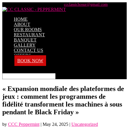
+91 98428 61100 / +91 73737 71101
ccclassichosur@gmail.com
HOME
ABOUT
OUR ROOMS
RESTAURANT
BANQUET
GALLERY
CONTACT US
OFFERS
BOOK NOW
Select Page
« Expansion mondiale des plateformes de
jeux : comment les programmes de
fidélité transforment les machines à sous
pendant le Black Friday »
by
CCC Peppermint
|
May 24, 2025
|
Uncategorized