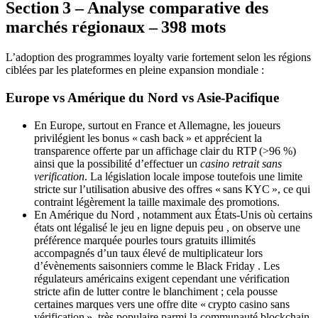
Section 3 – Analyse comparative des
marchés régionaux – 398 mots
L’adoption des programmes loyalty varie fortement selon les régions
ciblées par les plateformes en pleine expansion mondiale :
Europe vs Amérique du Nord vs Asie‑Pacifique
En Europe, surtout en France et Allemagne, les joueurs
privilégient les bonus « cash back » et apprécient la
transparence offerte par un affichage clair du RTP (>96 %)
ainsi que la possibilité d’effectuer un
casino retrait sans
verification
. La législation locale impose toutefois une limite
stricte sur l’utilisation abusive des offres « sans KYC », ce qui
contraint légèrement la taille maximale des promotions.
En Amérique du Nord , notamment aux États-Unis où certains
états ont légalisé le jeu en ligne depuis peu , on observe une
préférence marquée pourles tours gratuits illimités
accompagnés d’un taux élevé de multiplica­teur lors
d’évènements saisonniers comme le Black Friday . Les
régulateurs américains exigent cependant une vérification
stricte afin de lutter contre le blanchiment ; cela pousse
certaines marques vers une offre dite « crypto casino sans
vérification », très populaire parmi la communauté blockchain.