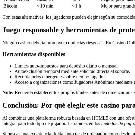
Bitcoin
< 10 min
< 1 h
Mejor para grand
Con estas alternativas, los jugadores pueden elegir según su comodid
Juego responsable y herramientas de prot
Ningún casino debería promover conductas riesgosas. En Casino Onli
Herramientas disponibles
Límites auto‑impuestos para depósito diario o mensual.
Autoexclusión temporal mediante solicitud directa al soporte.
Recordatorios emergentes sobre tiempo jugado.
Acceso a organizaciones como Jugadores Anónimos mediante e
Note:
Recuerda establecer tus propios límites antes de comenzar una s
Conclusión: Por qué elegir este casino par
Al combinar una plataforma robusta basada en HTML5 con una ofert
integral para todo tipo de jugador. La rapidez en los
métodos de pago
Si buscas una experiencia fluida tanto desde ordenador como desde móv