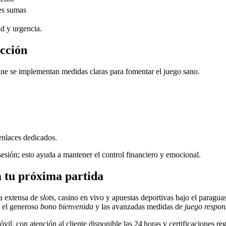
es sumas
ad y urgencia.
ección
ne se implementan medidas claras para fomentar el juego sano.
nlaces dedicados.
esión; esto ayuda a mantener el control financiero y emocional.
a tu próxima partida
a extensa de
slots
, casino en vivo y apuestas deportivas bajo el paragu
, el generoso
bono bienvenida
y las avanzadas medidas de
juego respon
il, con atención al cliente disponible las 24 horas y certificaciones r