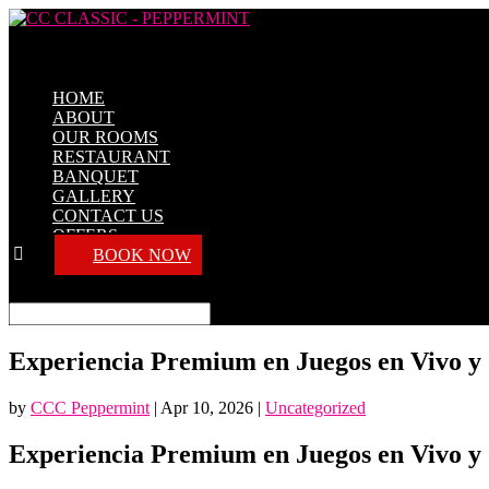
HOME
ABOUT
OUR ROOMS
RESTAURANT
BANQUET
GALLERY
CONTACT US
OFFERS
BOOK NOW
Select Page
Experiencia Premium en Juegos en Vivo y
by
CCC Peppermint
|
Apr 10, 2026
|
Uncategorized
Experiencia Premium en Juegos en Vivo y