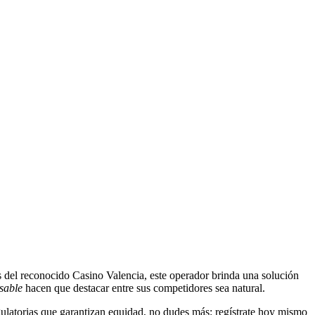
as del reconocido Casino Valencia, este operador brinda una solución
sable
hacen que destacar entre sus competidores sea natural.
egulatorias que garantizan equidad, no dudes más: regístrate hoy mismo