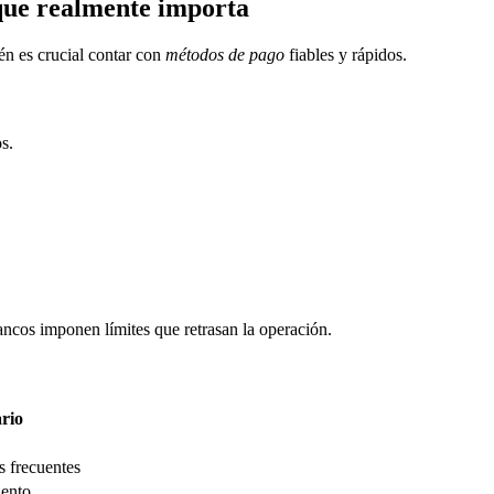
 que realmente importa
én es crucial contar con
métodos de pago
fiables y rápidos.
s.
bancos imponen límites que retrasan la operación.
rio
s frecuentes
lento